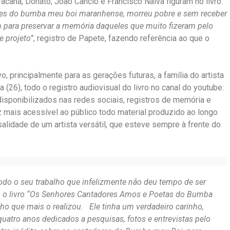
canã, Donato, João Câncio e Francisco Naiva figuram no livro.
nes do bumba meu boi maranhense, morreu pobre e sem receber
go para preservar a memória daqueles que muito fizeram pelo
e projeto”
, registro de Papete, fazendo referência ao que o
, principalmente para as gerações futuras, a família do artista
a (26), todo o registro audiovisual do livro no canal do youtube:
disponibilizados nas redes sociais, registros de memória e
z mais acessível ao público todo material produzido ao longo
lidade de um artista versátil, que esteve sempre à frente do
odo o seu trabalho que infelizmente não deu tempo de ser
a, o livro “Os Senhores Cantadores Amos e Poetas do Bumba
ho que mais o realizou. Ele tinha um verdadeiro carinho,
quatro anos dedicados a pesquisas, fotos e entrevistas pelo