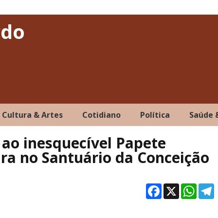
rdo
Cultura & Artes
Cotidiano
Política
Saúde 
o inesquecível Papete
ira no Santuário da Conceição
Facebo
X
Wh