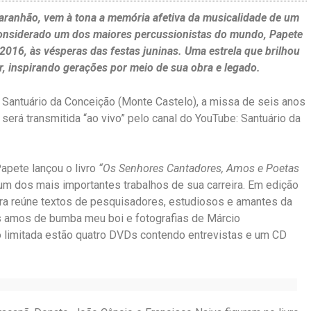
ranhão, vem à tona a memória afetiva da musicalidade de um
Considerado um dos maiores percussionistas do mundo, Papete
2016, às vésperas das festas juninas. Uma estrela que brilhou
ar, inspirando gerações por meio de sua obra e legado.
o Santuário da Conceição (Monte Castelo), a missa de seis anos
erá transmitida “ao vivo” pelo canal do YouTube: Santuário da
apete lançou o livro
“Os Senhores Cantadores, Amos e Poetas
um dos mais importantes trabalhos de sua carreira. Em edição
obra reúne textos de pesquisadores, estudiosos e amantes da
os amos de bumba meu boi e fotografias de Márcio
o limitada estão quatro DVDs contendo entrevistas e um CD