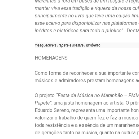
Maranhão a fora em busca de um resgate e regis
manter viva essa tradição e riqueza da nossa c
principalmente no livro que teve uma edição li
esse acervo para disponibilizar nas plataformas 
inéditos e históricos para todo o público”
. Desta
Inesquecíveis Papete e Mestre Humberto
HOMENAGENS
Como forma de reconhecer a sua importante contr
músicos e admiradores prestam homenagens ao 
O projeto
“Festa da Música no Maranhão – FM
Papete”
, uma justa homenagem ao artista. O prêm
Eduardo Sereno, representa uma importante hon
valorizar o trabalho de quem fez e faz a música 
toda resistência e a essência de um maranhense
de gerações tanto na música, quanto na cultura p