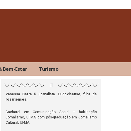
& Bem-Estar
Turismo
Vanessa Serra é Jornalista. Ludovicense, filha de
rosarienses.
ok
atsApp
Telegram
Bacharel em Comunicação Social – habilitação
Jornalismo, UFMA; com pós-graduação em Jornalismo
Cultural, UFMA.