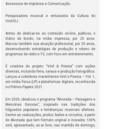
Assessora de Imprensa e Comunicação.
Pesquisadora musical e entusiasta da Cultura do
Vinil/DJ.
Antes de dedicar-se ao conteúdo on-line, publicou o
Diário de Bordo, na mídia impressa, por 25 anos.
Marcou também sua atuação profissional, por 20 anos,
desenvolvendo estratégias de produção e roteiro de
programas de rádio e TV, com foco em entretenimento.
É criadora do projeto “Vinil & Poesia” com ações
diversas, incluindo feira, saraus e produção fonográfica.
Lançou a coletânea maranhense Vinil e Poesia – Vol. 1,
em mídia física (LP) e plataformas digitais, reconhecida
no Prêmio Papete 2021.
Em 2020, idealizou o programa “Alvorada – Paisagens e
Memórias Sonoras”, inspirado nas tradições dos
folguedos populares e lembranças musicais afetivas.
Dentre as realizações, produz bailes e circuitos, a partir
do Alvorada que tem formato original e inovador, 100%
vinil, apresentado, ao ar livre, nas manhãs de domingo,