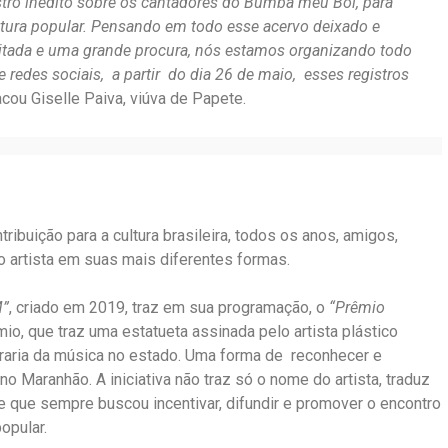
tro inédito sobre os cantadores do Bumba meu Boi, para
ultura popular. Pensando em todo esse acervo deixado e
mitada e uma grande procura, nós estamos organizando todo
e redes sociais, a partir do dia 26 de maio, esses registros
cou Giselle Paiva, viúva de Papete.
ibuição para a cultura brasileira, todos os anos, amigos,
artista em suas mais diferentes formas.
M”
, criado em 2019, traz em sua programação, o
“Prêmio
io, que traz uma estatueta assinada pelo artista plástico
raria da música no estado. Uma forma de reconhecer e
no Maranhão. A iniciativa não traz só o nome do artista, traduz
 que sempre buscou incentivar, difundir e promover o encontro
opular.