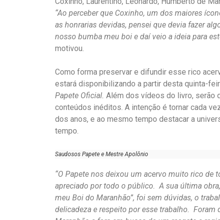
Coxinho, Laurentino, Leonardo, Humberto de Mara
“Ao perceber que Coxinho, um dos maiores íco
as honrarias devidas, pensei que devia fazer al
nosso bumba meu boi e daí veio a ideia para est
motivou.
Como forma preservar e difundir esse rico acervo
estará disponibilizando a partir desta quinta-feir
Papete Oficial.
Além dos vídeos do livro, serão 
conteúdos inéditos. A intenção é tornar cada ve
dos anos, e ao mesmo tempo destacar a universa
tempo.
Saudosos Papete e Mestre Apolônio
“O Papete nos deixou um acervo muito rico de t
apreciado por todo o público. A sua última obr
meu Boi do Maranhão”, foi sem dúvidas, o trabal
delicadeza e respeito por esse trabalho. Foram 