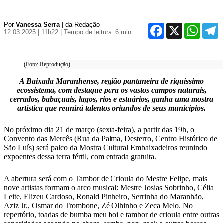
Por
Vanessa Serra
| da Redação
Facebook
X
WhatsA
T
12.03.2025 | 11h22
| Tempo de leitura: 6 min
(Foto: Reprodução)
A Baixada Maranhense, região pantaneira de riquíssimo
ecossistema, com destaque para os vastos campos naturais,
cerrados, babaçuais, lagos, rios e estuários, ganha uma mostra
artística que reunirá talentos oriundos de seus municípios.
No próximo dia 21 de março (sexta-feira), a partir das 19h, o
Convento das Mercês (Rua da Palma, Desterro, Centro Histórico de
São Luís) será palco da Mostra Cultural Embaixadeiros reunindo
expoentes dessa terra fértil, com entrada gratuita.
A abertura será com o Tambor de Crioula do Mestre Felipe, mais
nove artistas formam o arco musical: Mestre Josias Sobrinho, Célia
Leite, Elizeu Cardoso, Ronald Pinheiro, Serrinha do Maranhão,
Aziz Jr., Osmar do Trombone, Zé Olhinho e Zeca Melo. No
repertório, toadas de bumba meu boi e tambor de crioula entre outras