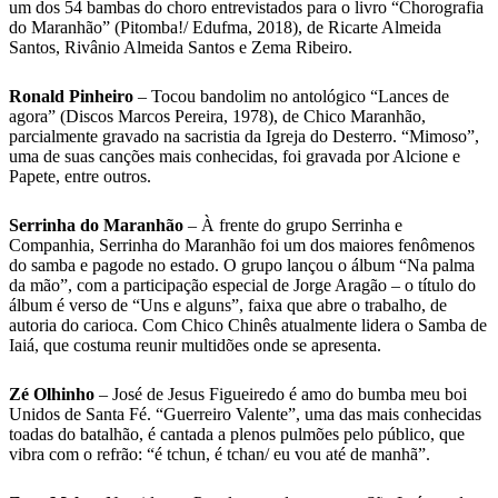
um dos 54 bambas do choro entrevistados para o livro “Chorografia
do Maranhão” (Pitomba!/ Edufma, 2018), de Ricarte Almeida
Santos, Rivânio Almeida Santos e Zema Ribeiro.
Ronald Pinheiro
– Tocou bandolim no antológico “Lances de
agora” (Discos Marcos Pereira, 1978), de Chico Maranhão,
parcialmente gravado na sacristia da Igreja do Desterro. “Mimoso”,
uma de suas canções mais conhecidas, foi gravada por Alcione e
Papete, entre outros.
Serrinha do Maranhão
– À frente do grupo Serrinha e
Companhia, Serrinha do Maranhão foi um dos maiores fenômenos
do samba e pagode no estado. O grupo lançou o álbum “Na palma
da mão”, com a participação especial de Jorge Aragão – o título do
álbum é verso de “Uns e alguns”, faixa que abre o trabalho, de
autoria do carioca. Com Chico Chinês atualmente lidera o Samba de
Iaiá, que costuma reunir multidões onde se apresenta.
Zé Olhinho
– José de Jesus Figueiredo é amo do bumba meu boi
Unidos de Santa Fé. “Guerreiro Valente”, uma das mais conhecidas
toadas do batalhão, é cantada a plenos pulmões pelo público, que
vibra com o refrão: “é tchun, é tchan/ eu vou até de manhã”.