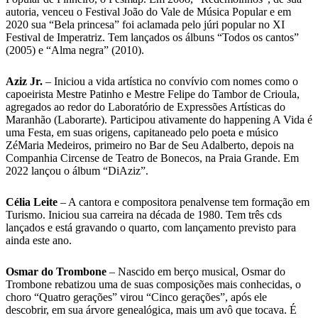
autoria, venceu o Festival João do Vale de Música Popular e em
2020 sua “Bela princesa” foi aclamada pelo júri popular no XI
Festival de Imperatriz. Tem lançados os álbuns “Todos os cantos”
(2005) e “Alma negra” (2010).
Aziz Jr.
– Iniciou a vida artística no convívio com nomes como o
capoeirista Mestre Patinho e Mestre Felipe do Tambor de Crioula,
agregados ao redor do Laboratório de Expressões Artísticas do
Maranhão (Laborarte). Participou ativamente do happening A Vida é
uma Festa, em suas origens, capitaneado pelo poeta e músico
ZéMaria Medeiros, primeiro no Bar de Seu Adalberto, depois na
Companhia Circense de Teatro de Bonecos, na Praia Grande. Em
2022 lançou o álbum “DiAziz”.
Célia Leite
– A cantora e compositora penalvense tem formação em
Turismo. Iniciou sua carreira na década de 1980. Tem três cds
lançados e está gravando o quarto, com lançamento previsto para
ainda este ano.
Osmar do Trombone
– Nascido em berço musical, Osmar do
Trombone rebatizou uma de suas composições mais conhecidas, o
choro “Quatro gerações” virou “Cinco gerações”, após ele
descobrir, em sua árvore genealógica, mais um avô que tocava. É