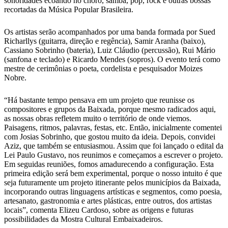
sonoridades ecoando no choro, samba, pop, rock e outras bossas
recortadas da Música Popular Brasileira.
Os artistas serão acompanhados por uma banda formada por Sued
Richarllys (guitarra, direção e regência), Samir Aranha (baixo),
Cassiano Sobrinho (bateria), Luiz Cláudio (percussão), Rui Mário
(sanfona e teclado) e Ricardo Mendes (sopros). O evento terá como
mestre de cerimônias o poeta, cordelista e pesquisador Moizes
Nobre.
“Há bastante tempo pensava em um projeto que reunisse os
compositores e grupos da Baixada, porque mesmo radicados aqui,
as nossas obras refletem muito o território de onde viemos.
Paisagens, ritmos, palavras, festas, etc. Então, inicialmente comentei
com Josias Sobrinho, que gostou muito da ideia. Depois, convidei
Aziz, que também se entusiasmou. Assim que foi lançado o edital da
Lei Paulo Gustavo, nos reunimos e começamos a escrever o projeto.
Em seguidas reuniões, fomos amadurecendo a configuração. Esta
primeira edição será bem experimental, porque o nosso intuito é que
seja futuramente um projeto itinerante pelos municípios da Baixada,
incorporando outras linguagens artísticas e segmentos, como poesia,
artesanato, gastronomia e artes plásticas, entre outros, dos artistas
locais”, comenta Elizeu Cardoso, sobre as origens e futuras
possibilidades da Mostra Cultural Embaixadeiros.