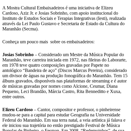
A Mostra Cultural Embaixadeiros é uma iniciativa de Elizeu
Cardoso, Aziz Jr. e Josias Sobrinho, com apoio institucional do
Instituto de Estudos Sociais e Terapias Integrativas (Iesti), realizada
através da Lei Paulo Gustavo e Secretaria de Estado da Cultura do
Maranhão (Secma).
Conheça um pouco mais sobre os embaixadeiros:
Josias Sobrinho
– Considerado um Mestre da Música Popular do
Maranhão, teve carreira iniciada em 1972, nas fileiras do Laborarte,
em 1978 teve quatro composições gravadas por Papete no
antológico “Bandeira de aço” (Discos Marcus Pereira), considerado
um divisor de águas na produção fonográfica do Maranhão. Tem 15
álbuns gravados, disponíveis nas plataformas de streaming e é autor
de músicas gravadas por nomes como Alcione, Ceumar, Diana
Pequeno, Leci Brandão, Márcia Castro, Rita Benneditto e Xuxa,
entre outros.
Elizeu Cardoso
– Cantor, compositor e professor, o pinheirense
mudou-se para a capital para estudar Geografia na Universidade
Federal do Maranhão. Em sua terra natal, a veia artística já falava e
ele iniciou sua trajetória no então prestigiado Festival de Música
Popular de Pinheiro, o Fesmap. Em 2008, “Redemoinhos”, de sua