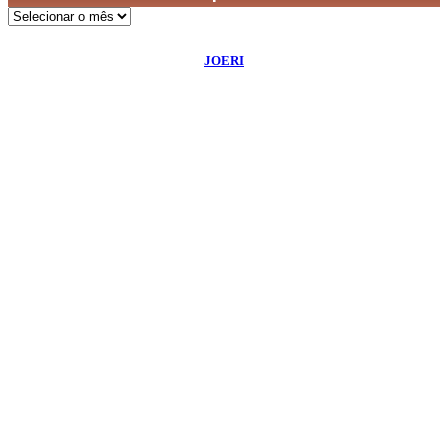
Arquivos
©
2026
Diário de Bordo
- Todos os Direitos Reservados | Desenvolvido Por:
JOERI