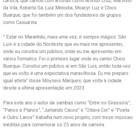
carioca, que cantou com artistas como Arlindo Cruz, Martinho
da Vila, Roberta Sá, Luiz Melodia, Moacyr Luz e Chico
Buarque, que foi também um dos fundadores de grupos
como Casuarina.
” Estar no Maranhão, mais uma vez, é sempre mágico. São
Luís é a cidade do Nordeste que eu mais me apresentei,
onde eu construí um público, onde eu me apresentei em
vários formatos. Foi o primeiro lugar onde eu cantei Chico
Buarque. Construí um público aí em São Luís, então toda vez
que eu volto é uma expectativa maravilhosa. Eu me preparo
igual atleta” disse Moyseis Marques, que volta à cidade
desde a última apresentação em 2023.
Para este ano o autor de sambas como “Entre os Girassóis”,
“Panos e Planos”, “Juntando Cacos” e “Oitava Cor” e “Poeta
é Outro Lance” trabalha num novo projeto, com treze músicas
inéditas para comemorar os 25 anos de carreira.