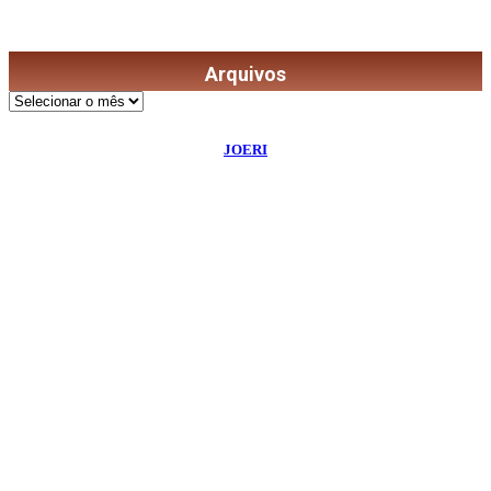
Arquivos
Arquivos
©
2026
Diário de Bordo
- Todos os Direitos Reservados | Desenvolvido Por:
JOERI