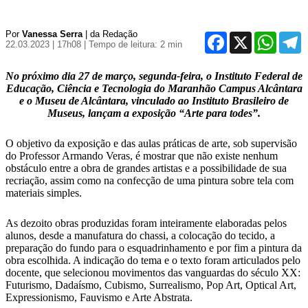
Por
Vanessa Serra
| da Redação
Facebook
X
WhatsA
T
22.03.2023 | 17h08
| Tempo de leitura: 2 min
No próximo dia 27 de março, segunda-feira, o Instituto Federal de
Educação, Ciência e Tecnologia do Maranhão Campus Alcântara
e o Museu de Alcântara, vinculado ao Instituto Brasileiro de
Museus, lançam a exposição “Arte para todes”.
O objetivo da exposição e das aulas práticas de arte, sob supervisão
do Professor Armando Veras, é mostrar que não existe nenhum
obstáculo entre a obra de grandes artistas e a possibilidade de sua
recriação, assim como na confecção de uma pintura sobre tela com
materiais simples.
As dezoito obras produzidas foram inteiramente elaboradas pelos
alunos, desde a manufatura do chassi, a colocação do tecido, a
preparação do fundo para o esquadrinhamento e por fim a pintura da
obra escolhida. A indicação do tema e o texto foram articulados pelo
docente, que selecionou movimentos das vanguardas do século XX:
Futurismo, Dadaísmo, Cubismo, Surrealismo, Pop Art, Optical Art,
Expressionismo, Fauvismo e Arte Abstrata.