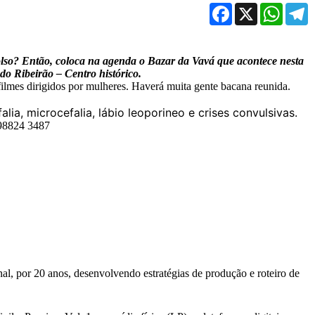
Facebook
X
WhatsA
T
olso? Então, coloca na agenda o Bazar da Vavá que acontece nesta
do Ribeirão – Centro histórico.
filmes dirigidos por mulheres. Haverá muita gente bacana reunida.
lia, microcefalia, lábio leoporineo e crises convulsivas.
 98824 3487
al, por 20 anos, desenvolvendo estratégias de produção e roteiro de