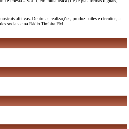
l e Poesia – Vol. 1, em mídia física (LP) e plataformas digitais,
cais afetivas. Dentre as realizações, produz bailes e circuitos, a
edes sociais e na Rádio Timbira FM.