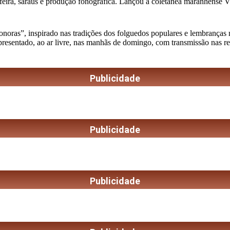
feira, saraus e produção fonográfica. Lançou a coletânea maranhense Vini
as”, inspirado nas tradições dos folguedos populares e lembranças musi
apresentado, ao ar livre, nas manhãs de domingo, com transmissão nas r
Publicidade
Publicidade
Publicidade