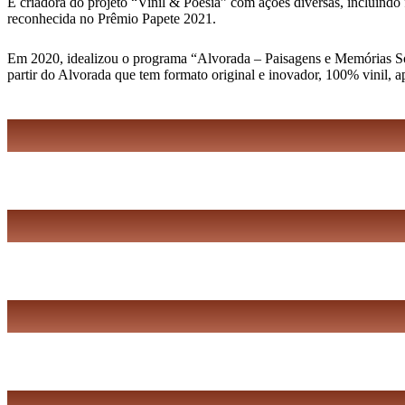
É criadora do projeto “Vinil & Poesia” com ações diversas, incluindo 
reconhecida no Prêmio Papete 2021.
Em 2020, idealizou o programa “Alvorada – Paisagens e Memórias Sonor
partir do Alvorada que tem formato original e inovador, 100% vinil, 