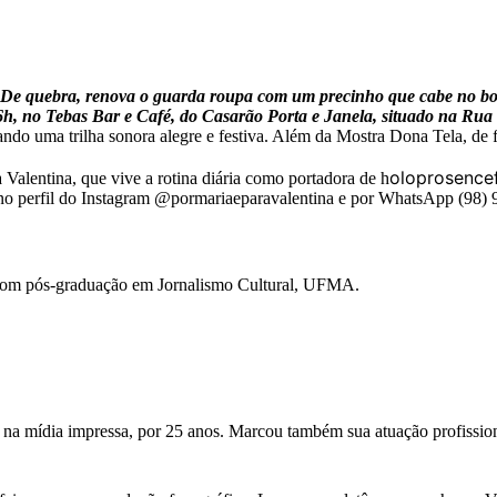
to? De quebra, renova o guarda roupa com um precinho que cabe no b
 16h, no Tebas Bar e Café, do Casarão Porta e Janela, situado na Rua 
ando uma trilha sonora alegre e festiva. Além da Mostra Dona Tela, de 
oloprosencefa
 Valentina, que vive a rotina diária como portadora de h
a no perfil do Instagram @pormariaeparavalentina e por WhatsApp (98)
com pós-graduação em Jornalismo Cultural, UFMA.
 na mídia impressa, por 25 anos. Marcou também sua atuação profission