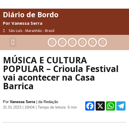
Diário de Bordo
Por Vanessa Serra
São Luís - Maranhão - Brasil
Cultura & Artes
Saúde & Bem-Estar
MÚSICA E CULTURA
POPULAR – Crioula Festival
vai acontecer na Casa
Barrica
Por
Vanessa Serra
| da Redação
Facebo
X
Wh
31.01.2023 | 16h04
| Tempo de leitura: 6 min