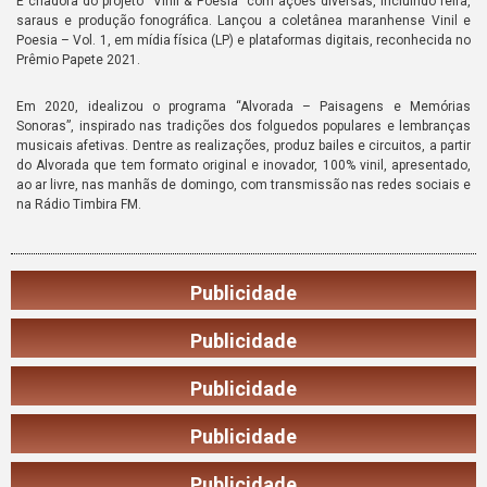
É criadora do projeto “Vinil & Poesia” com ações diversas, incluindo feira,
saraus e produção fonográfica. Lançou a coletânea maranhense Vinil e
Poesia – Vol. 1, em mídia física (LP) e plataformas digitais, reconhecida no
Prêmio Papete 2021.
Em 2020, idealizou o programa “Alvorada – Paisagens e Memórias
Sonoras”, inspirado nas tradições dos folguedos populares e lembranças
musicais afetivas. Dentre as realizações, produz bailes e circuitos, a partir
do Alvorada que tem formato original e inovador, 100% vinil, apresentado,
ao ar livre, nas manhãs de domingo, com transmissão nas redes sociais e
na Rádio Timbira FM.
Publicidade
Publicidade
Publicidade
Publicidade
Publicidade