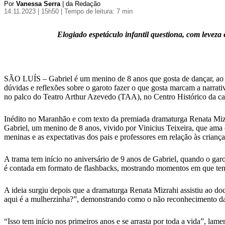
Por
Vanessa Serra
| da Redação
14.11.2023 | 15h50
| Tempo de leitura: 7 min
Elogiado espetáculo infantil questiona, com leveza
SÃO LUÍS – Gabriel é um menino de 8 anos que gosta de dançar, ao m
dúvidas e reflexões sobre o garoto fazer o que gosta marcam a narrat
no palco do Teatro Arthur Azevedo (TAA), no Centro Histórico da ca
Inédito no Maranhão e com texto da premiada dramaturga Renata Mizra
Gabriel, um menino de 8 anos, vivido por Vinicius Teixeira, que ama 
meninas e as expectativas dos pais e professores em relação às criança
A trama tem início no aniversário de 9 anos de Gabriel, quando o gar
é contada em formato de flashbacks, mostrando momentos em que ten
A ideia surgiu depois que a dramaturga Renata Mizrahi assistiu ao 
aqui é a mulherzinha?”, demonstrando como o não reconhecimento da s
“Isso tem início nos primeiros anos e se arrasta por toda a vida”, l