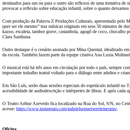
destinados para um ou para o outro são reflexos de uma tentativa de 
provocar a reflexão sobre educação infantil, sobre o quanto deixamos
Com produção da Palavra Z Produções Culturais, apresentado pelo Minis
quer ser ele mesmo” traz músicas originais em seus 50 minutos de dur
kazoo, escaleta, tambor grave, castanhola, agogô de coco, chocalho p
Clara Santhana.
Outro destaque é o cenário assinado por Mina Quental, idealizado em
da escola. Também fazem parte da equipe criativa Ana Luzia Molinari 
O musical está há três anos em circulação por todo o país, sempre c
importante trabalho teatral voltado para o diálogo entre adultos e cria
Em São Luís, serão duas sessões especiais do espetáculo infantil no 
acessibilidade de audiodescrição e intérpretes de libras. E após cada 
O Teatro Arthur Azevedo fica localizado na Rua do Sol, S/N, no Centro
acesse:
https://www.instagram.com/gabrielsoquerserelemesmo/
.
Oficina