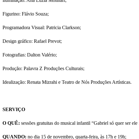
Iluminação: Ana Luzia Molinari;
Figurino: Flávio Souza;
Programadora Visual: Patricia Clarkson;
Design gráfico: Rafael Prevot;
Fotografias: Dalton Valério;
Produção: Palavra Z Produções Culturais;
Idealização: Renata Mizrahi e Teatro de Nós Produções Artísticas.
SERVIÇO
O QUÊ:
sessões gratuitas do musical infantil “Gabriel só quer ser e
QUANDO:
no dia 15 de novembro, quarta-feira, às 17h e 19h;