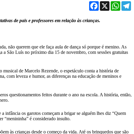
Facebook
X
WhatsA
T
tivas de pais e professores em relação às crianças.
da, não querem que ele faça aula de dança só porque é menino. As
ega a São Luís no próximo dia 15 de novembro, com sessões gratuitas
o musical de Marcelo Rezende, o espetáculo conta a história de
iona, com leveza e humor, as diferenças na educação de meninos e
os questionamentos feitos durante o ano na escola. A história, então,
nero.
e a infância os garotos começam a brigar se alguém lhes diz “Quem
er “menininha” é considerado insulto.
impõem às crianças desde o começo da vida. Até os brinquedos que são