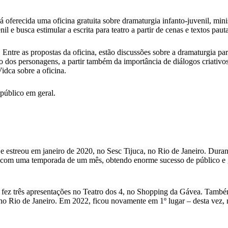
 oferecida uma oficina gratuita sobre dramaturgia infanto-juvenil, minis
il e busca estimular a escrita para teatro a partir de cenas e textos pa
 Entre as propostas da oficina, estão discussões sobre a dramaturgia pa
o dos personagens, a partir também da importância de diálogos criativos
idca sobre a oficina.
 público em geral.
e estreou em janeiro de 2020, no Sesc Tijuca, no Rio de Janeiro. Durant
 com uma temporada de um mês, obtendo enorme sucesso de público e g
 fez três apresentações no Teatro dos 4, no Shopping da Gávea. També
 Rio de Janeiro. Em 2022, ficou novamente em 1º lugar – desta vez, 