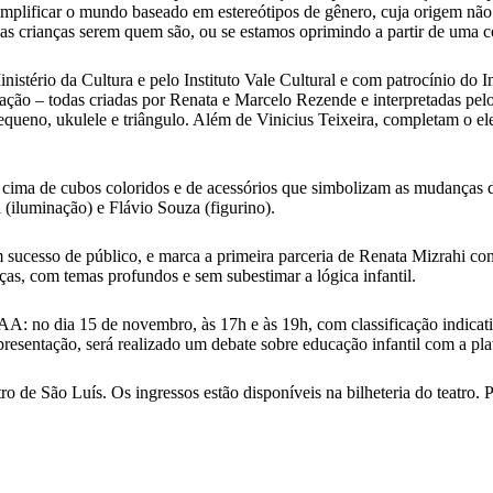
simplificar o mundo baseado em estereótipos de gênero, cuja origem não
 as crianças serem quem são, ou se estamos oprimindo a partir de uma c
tério da Cultura e pelo Instituto Vale Cultural e com patrocínio do In
ação – todas criadas por Renata e Marcelo Rezende e interpretadas pelo
equeno, ukulele e triângulo. Além de Vinicius Teixeira, completam o e
 cima de cubos coloridos e de acessórios que simbolizam as mudanças d
(iluminação) e Flávio Souza (figurino).
om sucesso de público, e marca a primeira parceria de Renata Mizrahi 
nças, com temas profundos e sem subestimar a lógica infantil.
TAA: no dia 15 de novembro, às 17h e às 19h, com classificação indicat
apresentação, será realizado um debate sobre educação infantil com a pla
 de São Luís. Os ingressos estão disponíveis na bilheteria do teatro. 