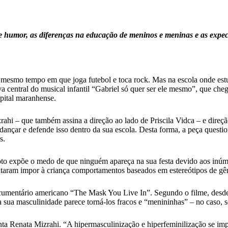
 e humor, as diferenças na educação de meninos e meninas e as expecta
esmo tempo em que joga futebol e toca rock. Mas na escola onde estu
iva central do musical infantil “Gabriel só quer ser ele mesmo”, que ch
pital maranhense.
hi – que também assina a direção ao lado de Priscila Vidca – e direçã
dançar e defende isso dentro da sua escola. Desta forma, a peça quest
s.
oto expõe o medo de que ninguém apareça na sua festa devido aos inúmer
taram impor à criança comportamentos baseados em estereótipos de gê
documentário americano “The Mask You Live In”. Segundo o filme, desd
ua masculinidade parece torná-los fracos e “menininhas” – no caso, s
amenta Renata Mizrahi. “A hipermasculinização e hiperfeminilização se 