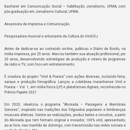
Bacharel em Comunicação Social – habilitação Jornalismo, UFMA; com
pós-graduação em Jornalismo Cultural, UFMA.
Assessora de Imprensa e Comunicação.
Pesquisadora musical e entusiasta da Cultura do Vinil/DJ.
Antes de dedicar-se ao conteúdo on-line, publicou o Diário de Bordo, na
mídia impressa, por 25 anos. Marcou também sua atuação profissional, por
20 anos, desenvolvendo estratégias de produção e roteiro de programas
de rádio e TV, com foco em entretenimento.
É criadora do projeto “Vinil & Poesia” com ações diversas, incluindo feira,
saraus e produção fonográfica. Lançou a coletânea maranhense Vinil e
Poesia – Vol. 1, em mídia física (LP) e plataformas digitais, reconhecida no
Prêmio Papete 2021.
Em 2020, idealizou o programa “Alvorada – Paisagens e Memórias
Sonoras”, inspirado nas tradições dos folguedos populares e lembranças
musicais afetivas. Dentre as realizações, produz bailes e circuitos, a partir
do Alvorada que tem formato original e inovador, 100% vinil, apresentado,
ao ar livre, nas manhãs de domingo, com transmissão nas redes sociais e