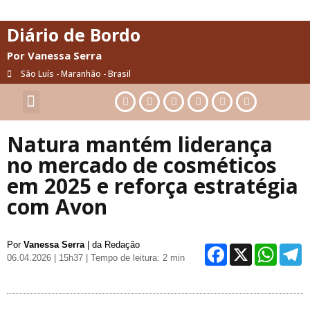
Diário de Bordo
Por Vanessa Serra
São Luís - Maranhão - Brasil
Cultura & Artes
Saúde & Bem-Estar
Natura mantém liderança
no mercado de cosméticos
em 2025 e reforça estratégia
com Avon
Por
Vanessa Serra
| da Redação
Facebo
X
Wh
06.04.2026 | 15h37
| Tempo de leitura: 2 min