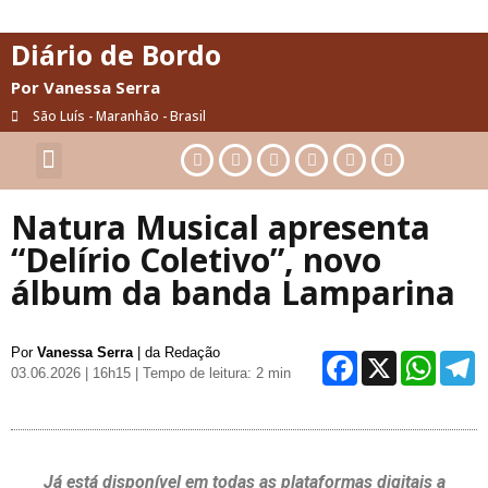
Diário de Bordo
Por Vanessa Serra
São Luís - Maranhão - Brasil
Cultura & Artes
Saúde & Bem-Estar
Natura Musical apresenta
“Delírio Coletivo”, novo
álbum da banda Lamparina
Por
Vanessa Serra
| da Redação
Facebo
X
Wh
03.06.2026 | 16h15
| Tempo de leitura: 2 min
Já está disponível em todas as plataformas digitais a