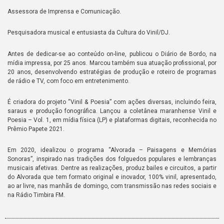
Assessora de Imprensa e Comunicação.
Pesquisadora musical e entusiasta da Cultura do Vinil/DJ.
Antes de dedicar-se ao conteúdo on-line, publicou o Diário de Bordo, na
mídia impressa, por 25 anos. Marcou também sua atuação profissional, por
20 anos, desenvolvendo estratégias de produção e roteiro de programas
de rádio e TV, com foco em entretenimento.
É criadora do projeto “Vinil & Poesia” com ações diversas, incluindo feira,
saraus e produção fonográfica. Lançou a coletânea maranhense Vinil e
Poesia – Vol. 1, em mídia física (LP) e plataformas digitais, reconhecida no
Prêmio Papete 2021.
Em 2020, idealizou o programa “Alvorada – Paisagens e Memórias
Sonoras”, inspirado nas tradições dos folguedos populares e lembranças
musicais afetivas. Dentre as realizações, produz bailes e circuitos, a partir
do Alvorada que tem formato original e inovador, 100% vinil, apresentado,
ao ar livre, nas manhãs de domingo, com transmissão nas redes sociais e
na Rádio Timbira FM.