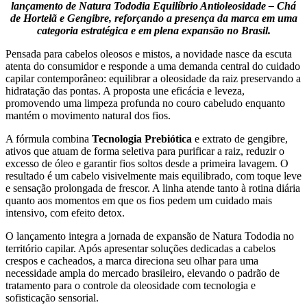
lançamento de Natura Tododia Equilíbrio Antioleosidade – Chá
de Hortelã e Gengibre, reforçando a presença da marca em uma
categoria estratégica e em plena expansão no Brasil.
Pensada para cabelos oleosos e mistos, a novidade nasce da escuta
atenta do consumidor e responde a uma demanda central do cuidado
capilar contemporâneo: equilibrar a oleosidade da raiz preservando a
hidratação das pontas. A proposta une eficácia e leveza,
promovendo uma limpeza profunda no couro cabeludo enquanto
mantém o movimento natural dos fios.
A fórmula combina
Tecnologia Prebiótica
e extrato de gengibre,
ativos que atuam de forma seletiva para purificar a raiz, reduzir o
excesso de óleo e garantir fios soltos desde a primeira lavagem. O
resultado é um cabelo visivelmente mais equilibrado, com toque leve
e sensação prolongada de frescor. A linha atende tanto à rotina diária
quanto aos momentos em que os fios pedem um cuidado mais
intensivo, com efeito detox.
O lançamento integra a jornada de expansão de
Natura Tododia
no
território capilar. Após apresentar soluções dedicadas a cabelos
crespos e cacheados, a marca direciona seu olhar para uma
necessidade ampla do mercado brasileiro, elevando o padrão de
tratamento para o controle da oleosidade com tecnologia e
sofisticação sensorial.