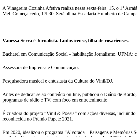
A Vinagreira Cozinha Afetiva realiza nessa sexta-feira, 15, o 1° Arr
Mel. Começa cedo, 17h30. Será ali na Escadaria Humberto de Campo
Vanessa Serra é Jornalista. Ludovicense, filha de rosarienses.
Bacharel em Comunicação Social – habilitação Jornalismo, UFMA; 
Assessora de Imprensa e Comunicação.
Pesquisadora musical e entusiasta da Cultura do Vinil/DJ.
Antes de dedicar-se ao conteúdo on-line, publicou o Diário de Bordo,
programas de rádio e TV, com foco em entretenimento.
É criadora do projeto “Vinil & Poesia” com ações diversas, incluindo 
reconhecida no Prêmio Papete 2021.
Em 2020, idealizou o programa “Alvorada – Paisagens e Memórias Sonor