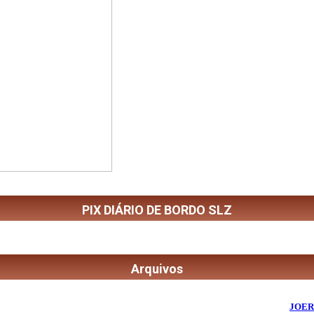
PIX DIÁRIO DE BORDO SLZ
Arquivos
©
2026
Diário de Bordo
- Todos os Direitos Reservados | Desenvolvido Por:
JOER