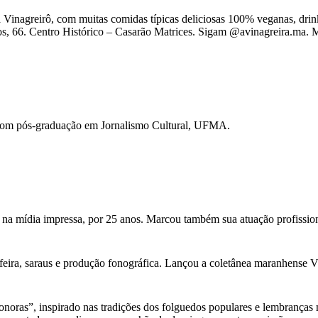
aiá Vinagreirô, com muitas comidas típicas deliciosas 100% veganas, dr
s, 66. Centro Histórico – Casarão Matrices. Sigam @avinagreira.ma. 
com pós-graduação em Jornalismo Cultural, UFMA.
 na mídia impressa, por 25 anos. Marcou também sua atuação profission
feira, saraus e produção fonográfica. Lançou a coletânea maranhense Vini
as”, inspirado nas tradições dos folguedos populares e lembranças musi