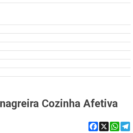
inagreira Cozinha Afetiva
Facebook
X
WhatsA
T