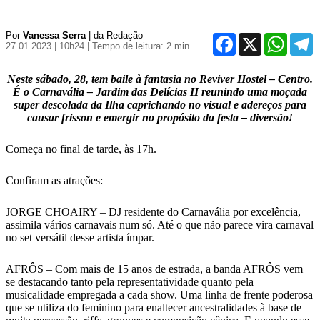
Por
Vanessa Serra
| da Redação
Facebook
X
WhatsA
T
27.01.2023 | 10h24
| Tempo de leitura: 2 min
Neste sábado, 28, tem baile à fantasia no Reviver Hostel – Centro.
É o Carnavália – Jardim das Delícias II reunindo uma moçada
super descolada da Ilha caprichando no visual e adereços para
causar frisson e emergir no propósito da festa – diversão!
Começa no final de tarde, às 17h.
Confiram as atrações:
JORGE CHOAIRY – DJ residente do Carnavália por excelência,
assimila vários carnavais num só. Até o que não parece vira carnaval
no set versátil desse artista ímpar.
AFRÔS – Com mais de 15 anos de estrada, a banda AFRÔS vem
se destacando tanto pela representatividade quanto pela
musicalidade empregada a cada show. Uma linha de frente poderosa
que se utiliza do feminino para enaltecer ancestralidades à base de