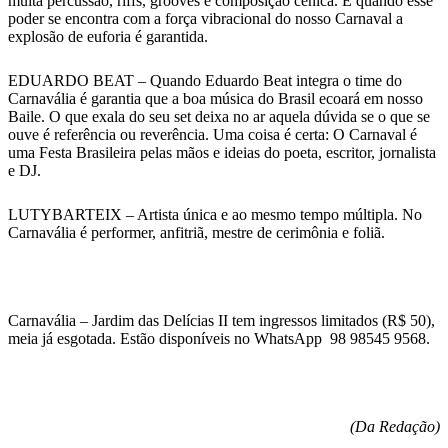
muita percussão, riffs, grooves e composição cênica. E quando esse
poder se encontra com a força vibracional do nosso Carnaval a
explosão de euforia é garantida.
EDUARDO BEAT – Quando Eduardo Beat integra o time do
Carnavália é garantia que a boa música do Brasil ecoará em nosso
Baile. O que exala do seu set deixa no ar aquela dúvida se o que se
ouve é referência ou reverência. Uma coisa é certa: O Carnaval é
uma Festa Brasileira pelas mãos e ideias do poeta, escritor, jornalista
e DJ.
LUTYBARTEIX – Artista única e ao mesmo tempo múltipla. No
Carnavália é performer, anfitriã, mestre de cerimônia e foliã.
Carnavália – Jardim das Delícias II tem ingressos limitados (R$ 50),
meia já esgotada. Estão disponíveis no WhatsApp 98 98545 9568.
(Da Redação)