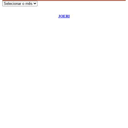
Arquivos
©
2026
Diário de Bordo
- Todos os Direitos Reservados | Desenvolvido Por:
JOERI