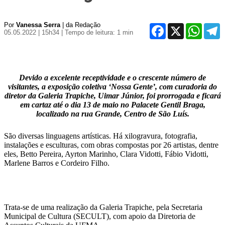
Por
Vanessa Serra
| da Redação
Facebook
X
WhatsA
T
05.05.2022 | 15h34
| Tempo de leitura: 1 min
Devido a excelente receptividade e o crescente número de
visitantes, a exposição coletiva ‘Nossa Gente’, com curadoria do
diretor da Galeria Trapiche, Uimar Júnior, foi prorrogada e ficará
em cartaz até o dia 13 de maio no Palacete Gentil Braga,
localizado na rua Grande, Centro de São Luís.
São diversas linguagens artísticas. Há xilogravura, fotografia,
instalações e esculturas, com obras compostas por 26 artistas, dentre
eles, Betto Pereira, Ayrton Marinho, Clara Vidotti, Fábio Vidotti,
Marlene Barros e Cordeiro Filho.
Trata-se de uma realização da Galeria Trapiche, pela Secretaria
Municipal de Cultura (SECULT), com apoio da Diretoria de