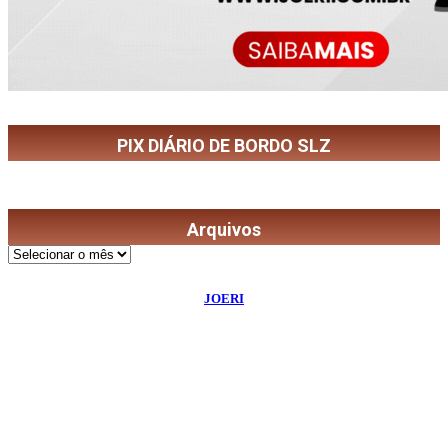
PIX DIÁRIO DE BORDO SLZ
Arquivos
Arquivos
©
2026
Diário de Bordo
- Todos os Direitos Reservados | Desenvolvido Por:
JOERI