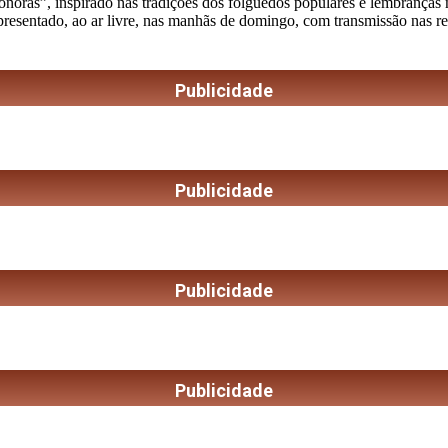
as”, inspirado nas tradições dos folguedos populares e lembranças musi
apresentado, ao ar livre, nas manhãs de domingo, com transmissão nas r
Publicidade
Publicidade
Publicidade
Publicidade