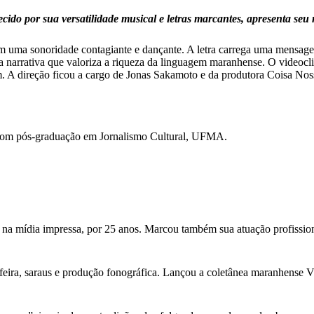
do por sua versatilidade musical e letras marcantes, apresenta seu 
m uma sonoridade contagiante e dançante. A letra carrega uma mensagem 
a narrativa que valoriza a riqueza da linguagem maranhense. O videocl
m. A direção ficou a cargo de Jonas Sakamoto e da produtora Coisa Nos
com pós-graduação em Jornalismo Cultural, UFMA.
 na mídia impressa, por 25 anos. Marcou também sua atuação profission
feira, saraus e produção fonográfica. Lançou a coletânea maranhense Vini