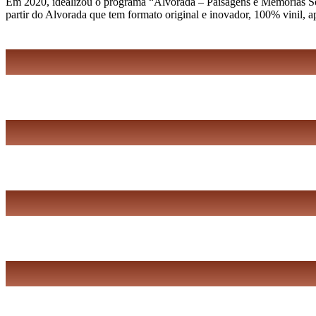
Em 2020, idealizou o programa “Alvorada – Paisagens e Memórias Sonor
partir do Alvorada que tem formato original e inovador, 100% vinil, 