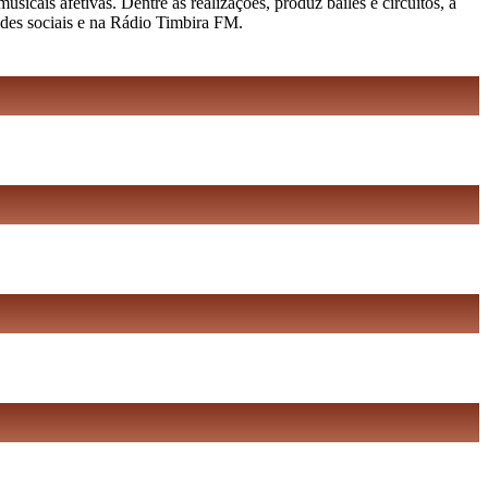
cais afetivas. Dentre as realizações, produz bailes e circuitos, a
edes sociais e na Rádio Timbira FM.