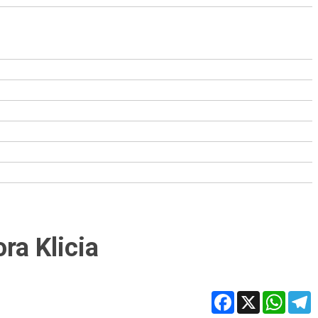
ra Klicia
Facebook
X
WhatsA
T