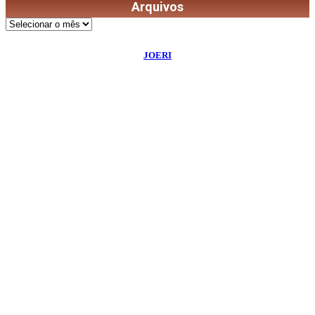
Arquivos
Arquivos
©
2026
Diário de Bordo
- Todos os Direitos Reservados | Desenvolvido Por:
JOERI