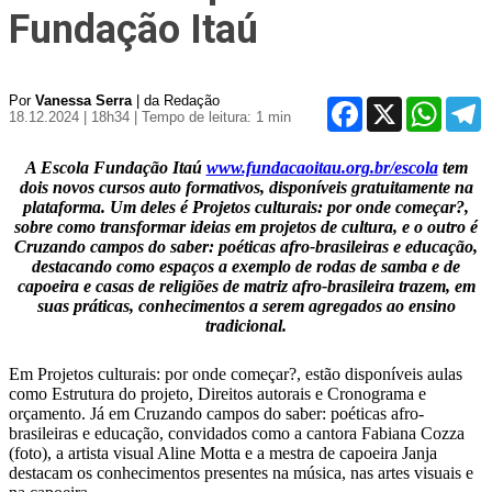
Fundação Itaú
Por
Vanessa Serra
| da Redação
Facebook
X
WhatsA
T
18.12.2024 | 18h34
| Tempo de leitura: 1 min
A Escola Fundação Itaú
www.fundacaoitau.org.br/escola
tem
dois novos cursos auto formativos, disponíveis gratuitamente na
plataforma. Um deles é Projetos culturais: por onde começar?,
sobre como transformar ideias em projetos de cultura, e o outro é
Cruzando campos do saber: poéticas afro-brasileiras e educação,
destacando como espaços a exemplo de rodas de samba e de
capoeira e casas de religiões de matriz afro-brasileira trazem, em
suas práticas, conhecimentos a serem agregados ao ensino
tradicional.
Em Projetos culturais: por onde começar?, estão disponíveis aulas
como Estrutura do projeto, Direitos autorais e Cronograma e
orçamento. Já em Cruzando campos do saber: poéticas afro-
brasileiras e educação, convidados como a cantora Fabiana Cozza
(foto), a artista visual Aline Motta e a mestra de capoeira Janja
destacam os conhecimentos presentes na música, nas artes visuais e