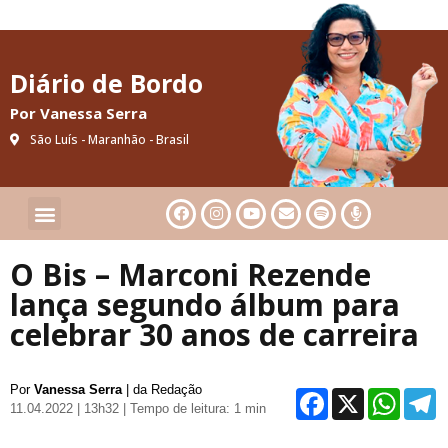
Diário de Bordo
Por Vanessa Serra
São Luís - Maranhão - Brasil
Cultura & Artes
Saúde & Bem-Estar
O Bis – Marconi Rezende
lança segundo álbum para
celebrar 30 anos de carreira
Por
Vanessa Serra
| da Redação
Facebo
X
Wh
11.04.2022 | 13h32
| Tempo de leitura: 1 min