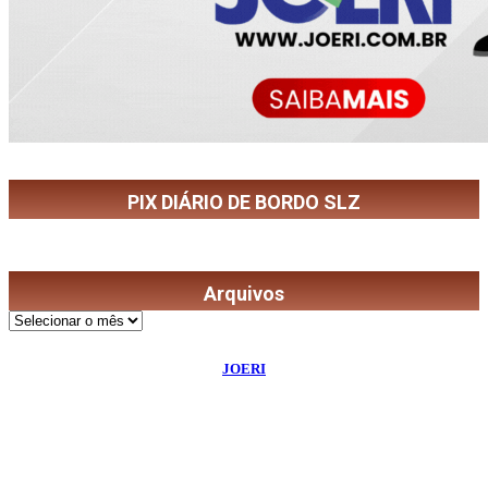
PIX DIÁRIO DE BORDO SLZ
Arquivos
Arquivos
©
2026
Diário de Bordo
- Todos os Direitos Reservados | Desenvolvido Por:
JOERI