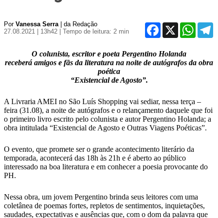
Por
Vanessa Serra
| da Redação
Facebook
X
WhatsA
T
27.08.2021 | 13h42
| Tempo de leitura: 2 min
O colunista, escritor e poeta Pergentino Holanda
receberá amigos e fãs da literatura na noite de autógrafos da obra
poética
“Existencial de Agosto”.
A Livraria AMEI no São Luís Shopping vai sediar, nessa terça –
feira (31.08), a noite de autógrafos e o relançamento daquele que foi
o primeiro livro escrito pelo colunista e autor Pergentino Holanda; a
obra intitulada “Existencial de Agosto e Outras Viagens Poéticas”.
O evento, que promete ser o grande acontecimento literário da
temporada, acontecerá das 18h às 21h e é aberto ao público
interessado na boa literatura e em conhecer a poesia provocante do
PH.
Nessa obra, um jovem Pergentino brinda seus leitores com uma
coletânea de poemas fortes, repletos de sentimentos, inquietações,
saudades, expectativas e ausências que, com o dom da palavra que