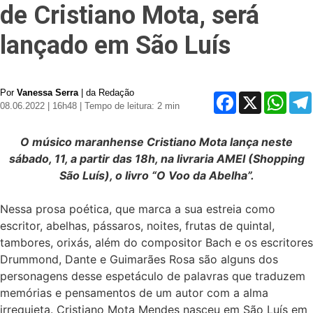
de Cristiano Mota, será
lançado em São Luís
Por
Vanessa Serra
| da Redação
Facebook
X
Whats
08.06.2022 | 16h48
| Tempo de leitura: 2 min
O músico maranhense Cristiano Mota lança neste
sábado, 11, a partir das 18h, na livraria AMEI (Shopping
São Luís), o livro “O Voo da Abelha”.
Nessa prosa poética, que marca a sua estreia como
escritor, abelhas, pássaros, noites, frutas de quintal,
tambores, orixás, além do compositor Bach e os escritores
Drummond, Dante e Guimarães Rosa são alguns dos
personagens desse espetáculo de palavras que traduzem
memórias e pensamentos de um autor com a alma
irrequieta. Cristiano Mota Mendes nasceu em São Luís em