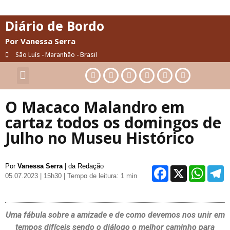
Diário de Bordo
Por Vanessa Serra
São Luís - Maranhão - Brasil
Cultura & Artes
Saúde & Bem-Estar
O Macaco Malandro em
cartaz todos os domingos de
Julho no Museu Histórico
Por
Vanessa Serra
| da Redação
Facebo
X
Wh
05.07.2023 | 15h30
| Tempo de leitura: 1 min
Uma fábula sobre a amizade e de como devemos nos unir em
tempos difíceis sendo o diálogo o melhor caminho para