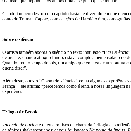
sua mãe, que impunha aos alunos uma disciplina quase militar.
Calado também destaca um capítulo bastante divertido em que o encen
conto de Truman Capote, com canções de Harold Arlen, coreografias 
Sobre o silêncio
O artista também aborda o silêncio no texto intitulado “Ficar silênci
de areia e, quando atingi o fundo, estava completamente isolado do des
Quando, muito tempo depois, um amigo que voltava de uma árdua escala
queria dizer”.
Além deste, o texto “O som do silêncio”, conta algumas experiências c
França –, ele afirma: “percebemos como é lenta a nossa linguagem h
experiência.
Trilogia de Brook
Tocando de ouvido
é o terceiro livro da chamada “trilogia das reflex
de tópicos shakespearianos; depois foi lançado
Na ponta da língua: R