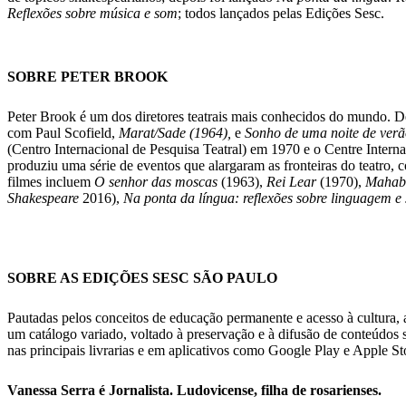
Reflexões sobre música e som
; todos lançados pelas Edições Sesc.
SOBRE PETER BROOK
Peter Brook é um dos diretores teatrais mais conhecidos do mundo. De
com Paul Scofield,
Marat/Sade (1964),
e
Sonho de uma noite de ver
(Centro Internacional de Pesquisa Teatral) em 1970 e o Centre Interna
produziu uma série de eventos que alargaram as fronteiras do teatro,
filmes incluem
O senhor das moscas
(1963),
Rei Lear
(1970),
Mahab
Shakespeare
2016),
Na ponta da língua: reflexões sobre linguagem e
SOBRE AS EDIÇÕES SESC SÃO PAULO
Pautadas pelos conceitos de educação permanente e acesso à cultura,
um catálogo variado, voltado à preservação e à difusão de conteúdos s
nas principais livrarias e em aplicativos como Google Play e Apple St
Vanessa Serra é Jornalista. Ludovicense, filha de rosarienses.