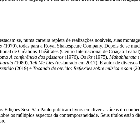
stacam-se, numa carreira repleta de realizações notáveis, suas montag
ão
(1970), todas para a Royal Shakespeare Company. Depois de se mudar
tional de Créations Théâtrales (Centro Internacional de Criação Teatra
 como
A conferência dos pássaros
(1976),
Os iks
(1975),
Mahabharata
harata
(1989),
Tell Me Lies
(restaurado em 2017). É autor de diversos 
 sentido
(2019) e
Tocando de ouvido: Reflexões sobre música e som
(20
 as Edições Sesc São Paulo publicam livros em diversas áreas do conh
obre os múltiplos aspectos da contemporaneidade. Seus títulos estão disp
ore.