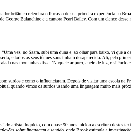
ador britânico relembra o fracasso de sua primeira experiência na Br
de George Balanchine e a cantora Pearl Bailey. Com um elenco desse n
o”: “Uma vez, no Saara, subi uma duna e, ao olhar para baixo, vi que a
erto, e todos os seus tênues sons tinham desaparecido. Ali, pela primeir
da nas montanhas disse: ‘Naquele ar puro, cheio de luz, o silêncio era
om surdos e como o influenciaram. Depois de visitar uma escola na Fran
abitual quando vimos os surdos usando uma linguagem muito mais próx
ões” do artista. Inquieto, com quase 90 anos iniciou a escritura destes t
eflexões sobre linguagem e sentido
, onde Brook estimula a investigação