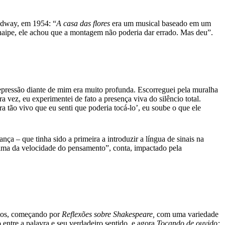
oadway, em 1954: “
A casa das flores
era um musical baseado em um
aipe, ele achou que a montagem não poderia dar errado. Mas deu”.
 depressão diante de mim era muito profunda. Escorreguei pela muralha
a vez, eu experimentei de fato a presença viva do silêncio total.
 tão vivo que eu senti que poderia tocá-lo’, eu soube o que ele
ça – que tinha sido a primeira a introduzir a língua de sinais na
ima da velocidade do pensamento”, conta, impactado pela
extos, começando por
Reflexões sobre Shakespeare,
com uma variedade
 entre a palavra e seu verdadeiro sentido, e agora
Tocando de ouvido: