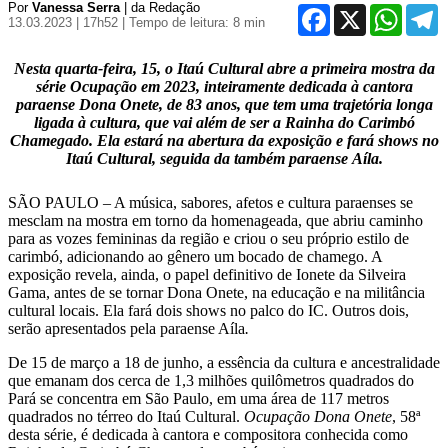
Por
Vanessa Serra
| da Redação
Facebook
X
WhatsA
T
13.03.2023 | 17h52
| Tempo de leitura: 8 min
Nesta quarta-feira, 15, o Itaú Cultural abre a primeira mostra da
série Ocupação em 2023, inteiramente dedicada à cantora
paraense Dona Onete, de 83 anos, que tem uma trajetória longa
ligada à cultura, que vai além de ser a Rainha do Carimbó
Chamegado. Ela estará na abertura da exposição e fará shows no
Itaú Cultural, seguida da também paraense Aíla.
SÃO PAULO – A música, sabores, afetos e cultura paraenses se
mesclam na mostra em torno da homenageada, que abriu caminho
para as vozes femininas da região e criou o seu próprio estilo de
carimbó, adicionando ao gênero um bocado de chamego. A
exposição revela, ainda, o papel definitivo de Ionete da Silveira
Gama, antes de se tornar Dona Onete, na educação e na militância
cultural locais. Ela fará dois shows no palco do IC. Outros dois,
serão apresentados pela paraense Aíla
.
De 15 de março a 18 de junho, a essência da cultura e ancestralidade
que emanam dos cerca de 1,3 milhões quilômetros quadrados do
Pará se concentra em São Paulo, em uma área de 117 metros
quadrados no térreo do Itaú Cultural.
Ocupação Dona Onete
, 58ª
desta série, é dedicada à cantora e compositora conhecida como