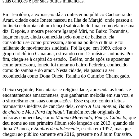
suas canções e por suas outras militâncias.
Em Território, a exposição dá a conhecer ao público Cachoeira do
Arari, cidade onde Ionete nasceu na Ilha de Marajó, onde passou a
infância e dormia sob um lençol salpicado de Lua, como ela mesma
diz. Depois, a mostra percorre Igarapé-Miri, no Baixo Tocantins,
lugar em que, ainda conhecida pelo nome de batismo, ela
consolidou-se como professora, atuou na política cultural e foi
militante de movimentos sindicais. Foi lá que, em 1989, criou o
grupo folclórico Canarana, estreando com 12 músicas autorais. Por
fim, chega-se à capital do estado, Belém, onde após se aposentar
como professora, Ionete foi morar no bairro Pedreira, conhecido
como do samba e do amor. Nesta cidade, ela passou a ser
reconhecida como Dona Onete, Rainha do Carimbó Chamegado.
O eixo seguinte, Encantarias e religiosidade, apresenta as lendas e
encantamentos amazonenses, que ganharam melodia em sua voz, e
o sincretismo em suas composições. Esse espaço contém letras
manuscritas inéditas de canções dela, como
A Lua morena
,
Banho
de cheiro
e
Meu Pará tupiniqui
. Também revela originais de
músicas conhecidas, como
Moreno Morenado
,
Feitiço Caboclo
, que
deu nome ao seu primeiro álbum solo lançado em 2013, quando ela
tinha 73 anos, e
Sonhos de adolescente
, escrita em 1957, mas que
chegou ao público somente em 2016, presente no álbum
Banzeiro
.