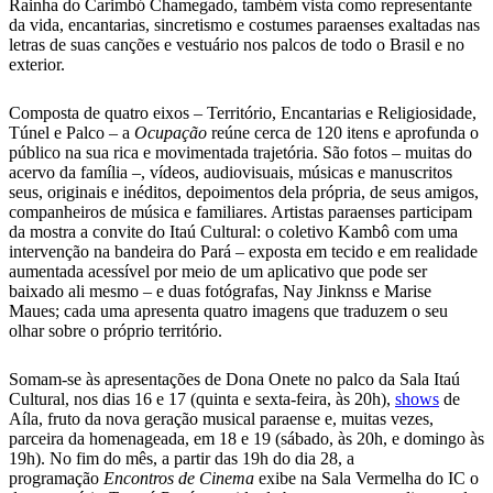
Rainha do Carimbó Chamegado, também vista como representante
da vida, encantarias, sincretismo e costumes paraenses exaltadas nas
letras de suas canções e vestuário nos palcos de todo o Brasil e no
exterior.
Composta de quatro eixos – Território, Encantarias e Religiosidade,
Túnel e Palco – a
Ocupação
reúne cerca de 120 itens e aprofunda o
público na sua rica e movimentada trajetória. São fotos – muitas do
acervo da família –, vídeos, audiovisuais, músicas e manuscritos
seus, originais e inéditos, depoimentos dela própria, de seus amigos,
companheiros de música e familiares. Artistas paraenses participam
da mostra a convite do Itaú Cultural: o coletivo Kambô com uma
intervenção na bandeira do Pará – exposta em tecido e em realidade
aumentada acessível por meio de um aplicativo que pode ser
baixado ali mesmo – e duas fotógrafas, Nay Jinknss e Marise
Maues; cada uma apresenta quatro imagens que traduzem o seu
olhar sobre o próprio território.
Somam-se às apresentações de Dona Onete no palco da Sala Itaú
Cultural, nos dias 16 e 17 (quinta e sexta-feira, às 20h),
shows
de
Aíla, fruto da nova geração musical paraense e, muitas vezes,
parceira da homenageada, em 18 e 19 (sábado, às 20h, e domingo às
19h). No fim do mês, a partir das 19h do dia 28, a
programação
Encontros de Cinema
exibe na Sala Vermelha do IC o