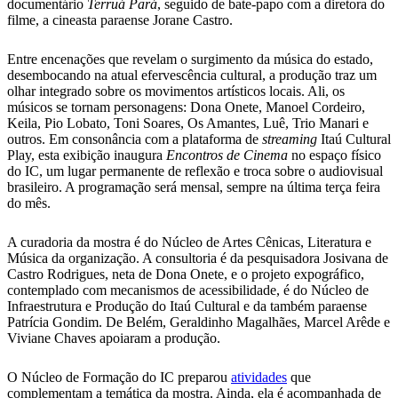
documentário
Terruá Pará
, seguido de bate-papo com a diretora do
filme, a cineasta paraense Jorane Castro.
Entre encenações que revelam o surgimento da música do estado,
desembocando na atual efervescência cultural, a produção traz um
olhar integrado sobre os movimentos artísticos locais. Ali, os
músicos se tornam personagens: Dona Onete, Manoel Cordeiro,
Keila, Pio Lobato, Toni Soares, Os Amantes, Luê, Trio Manari e
outros. Em consonância com a plataforma de
streaming
Itaú Cultural
Play, esta exibição inaugura
Encontros de Cinema
no espaço físico
do IC, um lugar permanente de reflexão e troca sobre o audiovisual
brasileiro. A programação será mensal, sempre na última terça feira
do mês.
A curadoria da mostra é do Núcleo de Artes Cênicas, Literatura e
Música da organização. A consultoria é da pesquisadora Josivana de
Castro Rodrigues, neta de Dona Onete, e o projeto expográfico,
contemplado com mecanismos de acessibilidade, é do Núcleo de
Infraestrutura e Produção do Itaú Cultural e da também paraense
Patrícia Gondim. De Belém, Geraldinho Magalhães, Marcel Arêde e
Viviane Chaves apoiaram a produção.
O Núcleo de Formação do IC preparou
atividades
que
complementam a temática da mostra. Ainda, ela é acompanhada de