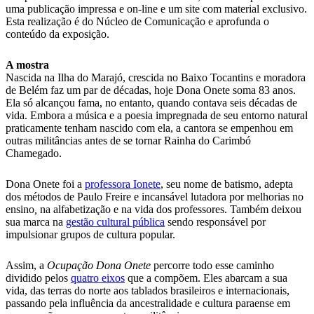
uma publicação impressa e on-line e um site com material exclusivo.
Esta realização é do Núcleo de Comunicação e aprofunda o
conteúdo da exposição.
A mostra
Nascida na Ilha do Marajó, crescida no Baixo Tocantins e moradora
de Belém faz um par de décadas, hoje Dona Onete soma 83 anos.
Ela só alcançou fama, no entanto, quando contava seis décadas de
vida. Embora a música e a poesia impregnada de seu entorno natural
praticamente tenham nascido com ela, a cantora se empenhou em
outras militâncias antes de se tornar Rainha do Carimbó
Chamegado.
Dona Onete foi a
professora Ionete
, seu nome de batismo, adepta
dos métodos de Paulo Freire e incansável lutadora por melhorias no
ensino
,
na alfabetização e na vida dos professores. Também deixou
sua marca na
gestão cultural pública
sendo responsável por
impulsionar grupos de cultura popular.
Assim, a
Ocupação Dona Onete
percorre todo esse caminho
dividido pelos
quatro eixos
que a compõem. Eles abarcam a sua
vida, das terras do norte aos tablados brasileiros e internacionais,
passando pela influência da ancestralidade e cultura paraense em