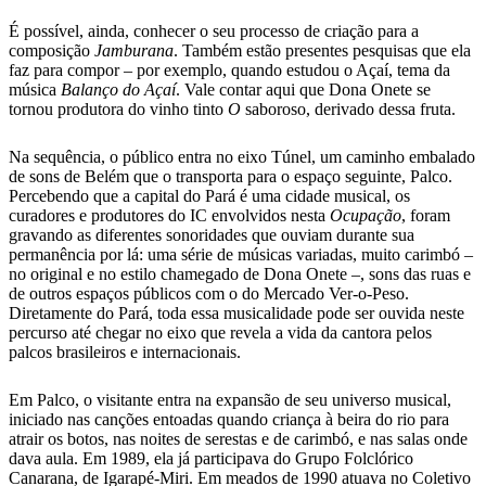
É possível, ainda, conhecer o seu processo de criação para a
composição
Jamburana
. Também estão presentes pesquisas que ela
faz para compor – por exemplo, quando estudou o Açaí, tema da
música
Balanço do Açaí
. Vale contar aqui que Dona Onete se
tornou produtora do vinho tinto
O
saboroso, derivado dessa fruta.
Na sequência, o público entra no eixo Túnel, um caminho embalado
de sons de Belém que o transporta para o espaço seguinte, Palco.
Percebendo que a capital do Pará é uma cidade musical, os
curadores e produtores do IC envolvidos nesta
Ocupação
, foram
gravando as diferentes sonoridades que ouviam durante sua
permanência por lá: uma série de músicas variadas, muito carimbó –
no original e no estilo chamegado de Dona Onete –, sons das ruas e
de outros espaços públicos com o do Mercado Ver-o-Peso.
Diretamente do Pará, toda essa musicalidade pode ser ouvida neste
percurso até chegar no eixo que revela a vida da cantora pelos
palcos brasileiros e internacionais.
Em Palco, o visitante entra na expansão de seu universo musical,
iniciado nas canções entoadas quando criança à beira do rio para
atrair os botos, nas noites de serestas e de carimbó, e nas salas onde
dava aula. Em 1989, ela já participava do Grupo Folclórico
Canarana, de Igarapé-Miri. Em meados de 1990 atuava no Coletivo