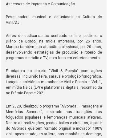
Assessora de Imprensa e Comunicação.
Pesquisadora musical e entusiasta da Cultura do
Vinil/DJ.
Antes de dedicar-se ao conteúdo on-line, publicou o
Diário de Bordo, na mídia impressa, por 25 anos.
Marcou também sua atuação profissional, por 20 anos,
desenvolvendo estratégias de produção e roteiro de
programas de rádio e TV, com foco em entretenimento.
É criadora do projeto “Vinil & Poesia” com ações
diversas, incluindo feira, saraus e produção fonográfica.
Lançou a coletânea maranhense Vinil e Poesia – Vol. 1,
em mídia física (LP) e plataformas digitais, reconhecida
no Prêmio Papete 2021.
Em 2020, idealizou o programa “Alvorada – Paisagens e
Memórias Sonoras”, inspirado nas tradições dos
folguedos populares e lembranças musicais afetivas.
Dentre as realizações, produz bailes e circuitos, a partir
do Alvorada que tem formato original e inovador, 100%
vinil, apresentado, ao ar livre, nas manhãs de domingo,