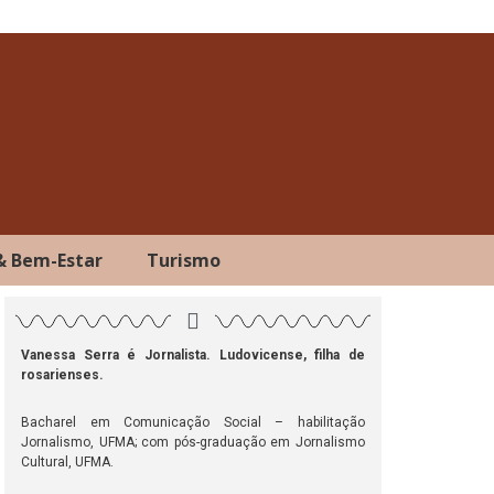
& Bem-Estar
Turismo
Vanessa Serra é Jornalista. Ludovicense, filha de
rosarienses.
ok
atsApp
Telegram
Bacharel em Comunicação Social – habilitação
Jornalismo, UFMA; com pós-graduação em Jornalismo
Cultural, UFMA.