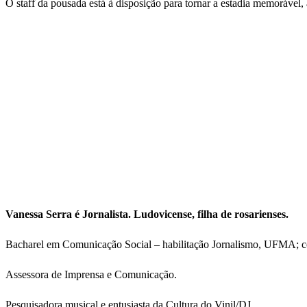
O staff da pousada está à disposição para tornar a estadia memorável,
Vanessa Serra é Jornalista. Ludovicense, filha de rosarienses.
Bacharel em Comunicação Social – habilitação Jornalismo, UFMA; 
Assessora de Imprensa e Comunicação.
Pesquisadora musical e entusiasta da Cultura do Vinil/DJ.