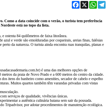
Facebook
X
WhatsA
T
o. Como a data coincide com o verão, o turista tem preferência
 Nordeste está no topo da lista.
e ostenta 84 quilômetros de faixa litorânea.
e azul e verde são emolduradas por coqueirais, areias finas, falésias
 perto da natureza. O turista ainda encontra ruas tranquilas, planas e
.pousadacasademaria.com.br) é uma das melhores opções de
0 metros da praia de Novo Prado e a 600 metros do centro da cidade.
m dos itens do banheiro como amenities, secador de cabelo e espelho
nturas. Muitos quartos também têm varandas privadas com vistas
 musculação.
com serviços de qualidade, vivências únicas.
perimentar a autêntica culinária baiana sem sair da pousada.
s do Tripadvisor, por adotar procedimentos de manutenção ecológica.