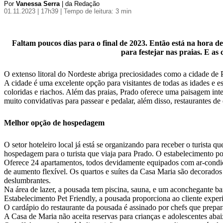
Por
Vanessa Serra
| da Redação
01.11.2023 | 17h39
| Tempo de leitura: 3 min
Faltam poucos dias para o final de 2023. Então está na hora d
para festejar nas praias. E as 
O extenso litoral do Nordeste abriga preciosidades como a cidade de P
A cidade é uma excelente opção para visitantes de todas as idades e es
coloridas e riachos. Além das praias, Prado oferece uma paisagem inter
muito convidativas para passear e pedalar, além disso, restaurantes d
Melhor opção de hospedagem
O setor hoteleiro local já está se organizando para receber o turis
hospedagem para o turista que viaja para Prado. O estabelecimento po
Oferece 24 apartamentos, todos devidamente equipados com ar-condicio
de aumento flexível. Os quartos e suítes da Casa Maria são decorad
deslumbrantes.
Na área de lazer, a pousada tem piscina, sauna, e um aconchegante ba
Estabelecimento Pet Friendly, a pousada proporciona ao cliente exper
O cardápio do restaurante da pousada é assinado por chefs que prepar
A Casa de Maria não aceita reservas para crianças e adolescentes aba