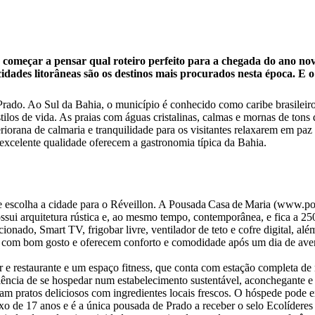
e começar a pensar qual roteiro perfeito para a chegada do ano nov
cidades litorâneas são os destinos mais procurados nesta época. E o
rado. Ao Sul da Bahia, o município é conhecido como caribe brasileiro, 
tilos de vida. As praias com águas cristalinas, calmas e mornas de tons d
iorana de calmaria e tranquilidade para os visitantes relaxarem em paz e
e excelente qualidade oferecem a gastronomia típica da Bahia.
ta que escolha a cidade para o Réveillon. A Pousada Casa de Maria (www
ssui arquitetura rústica e, ao mesmo tempo, contemporânea, e fica a 25
nado, Smart TV, frigobar livre, ventilador de teto e cofre digital, alé
os com bom gosto e oferecem conforto e comodidade após um dia de ave
r e restaurante e um espaço fitness, que conta com estação completa de
iência de se hospedar num estabelecimento sustentável, aconchegante e 
am pratos deliciosos com ingredientes locais frescos. O hóspede pode ex
ixo de 17 anos e é a única pousada de Prado a receber o selo Ecolídere