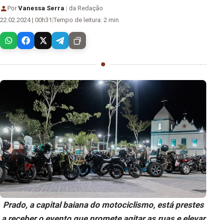
Por
Vanessa Serra
|
da Redação
22.02.2024 | 00h31
|
Tempo de leitura: 2 min
Prado, a capital baiana do motociclismo, está prestes
a receber o evento que promete agitar as ruas e elevar