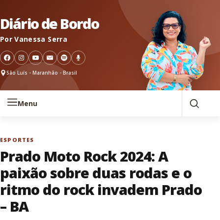
Pular para o conteúdo
Diário de Bordo
Por Vanessa Serra
São Luís - Maranhão - Brasil
Menu
ESPORTES
Prado Moto Rock 2024: A
paixão sobre duas rodas e o
ritmo do rock invadem Prado
– BA