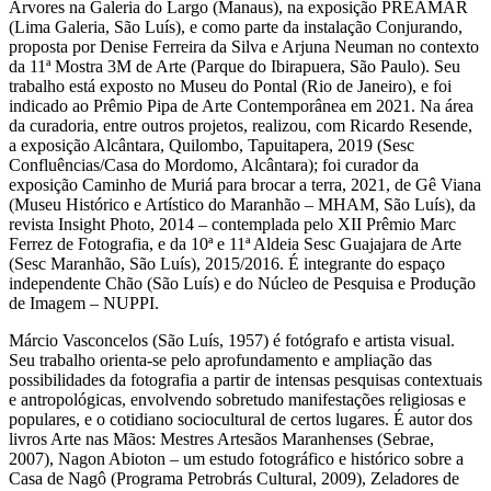
Árvores na Galeria do Largo (Manaus), na exposição PREAMAR
(Lima Galeria, São Luís), e como parte da instalação Conjurando,
proposta por Denise Ferreira da Silva e Arjuna Neuman no contexto
da 11ª Mostra 3M de Arte (Parque do Ibirapuera, São Paulo). Seu
trabalho está exposto no Museu do Pontal (Rio de Janeiro), e foi
indicado ao Prêmio Pipa de Arte Contemporânea em 2021. Na área
da curadoria, entre outros projetos, realizou, com Ricardo Resende,
a exposição Alcântara, Quilombo, Tapuitapera, 2019 (Sesc
Confluências/Casa do Mordomo, Alcântara); foi curador da
exposição Caminho de Muriá para brocar a terra, 2021, de Gê Viana
(Museu Histórico e Artístico do Maranhão – MHAM, São Luís), da
revista Insight Photo, 2014 – contemplada pelo XII Prêmio Marc
Ferrez de Fotografia, e da 10ª e 11ª Aldeia Sesc Guajajara de Arte
(Sesc Maranhão, São Luís), 2015/2016. É integrante do espaço
independente Chão (São Luís) e do Núcleo de Pesquisa e Produção
de Imagem – NUPPI.
Márcio Vasconcelos (São Luís, 1957) é fotógrafo e artista visual.
Seu trabalho orienta-se pelo aprofundamento e ampliação das
possibilidades da fotografia a partir de intensas pesquisas contextuais
e antropológicas, envolvendo sobretudo manifestações religiosas e
populares, e o cotidiano sociocultural de certos lugares. É autor dos
livros Arte nas Mãos: Mestres Artesãos Maranhenses (Sebrae,
2007), Nagon Abioton – um estudo fotográfico e histórico sobre a
Casa de Nagô (Programa Petrobrás Cultural, 2009), Zeladores de