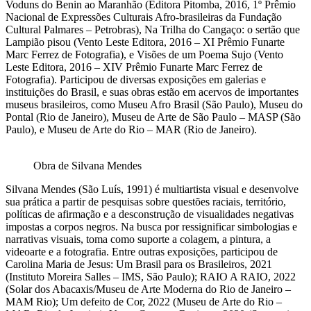
Voduns do Benin ao Maranhão (Editora Pitomba, 2016, 1º Prêmio
Nacional de Expressões Culturais Afro-brasileiras da Fundação
Cultural Palmares – Petrobras), Na Trilha do Cangaço: o sertão que
Lampião pisou (Vento Leste Editora, 2016 – XI Prêmio Funarte
Marc Ferrez de Fotografia), e Visões de um Poema Sujo (Vento
Leste Editora, 2016 – XIV Prêmio Funarte Marc Ferrez de
Fotografia). Participou de diversas exposições em galerias e
instituições do Brasil, e suas obras estão em acervos de importantes
museus brasileiros, como Museu Afro Brasil (São Paulo), Museu do
Pontal (Rio de Janeiro), Museu de Arte de São Paulo – MASP (São
Paulo), e Museu de Arte do Rio – MAR (Rio de Janeiro).
Obra de Silvana Mendes
Silvana Mendes (São Luís, 1991) é multiartista visual e desenvolve
sua prática a partir de pesquisas sobre questões raciais, território,
políticas de afirmação e a desconstrução de visualidades negativas
impostas a corpos negros. Na busca por ressignificar simbologias e
narrativas visuais, toma como suporte a colagem, a pintura, a
videoarte e a fotografia. Entre outras exposições, participou de
Carolina Maria de Jesus: Um Brasil para os Brasileiros, 2021
(Instituto Moreira Salles – IMS, São Paulo); RAIO A RAIO, 2022
(Solar dos Abacaxis/Museu de Arte Moderna do Rio de Janeiro –
MAM Rio); Um defeito de Cor, 2022 (Museu de Arte do Rio –