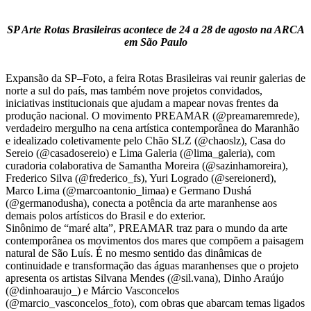
SP Arte Rotas Brasileiras acontece de 24 a 28 de agosto na ARCA
em São Paulo
Expansão da SP–Foto, a feira Rotas Brasileiras vai reunir galerias de
norte a sul do país, mas também nove projetos convidados,
iniciativas institucionais que ajudam a mapear novas frentes da
produção nacional. O movimento PREAMAR (@preamaremrede),
verdadeiro mergulho na cena artística contemporânea do Maranhão
e idealizado coletivamente pelo Chão SLZ (@chaoslz), Casa do
Sereio (@casadosereio) e Lima Galeria (@lima_galeria), com
curadoria colaborativa de Samantha Moreira (@sazinhamoreira),
Frederico Silva (@frederico_fs), Yuri Logrado (@sereionerd),
Marco Lima (@marcoantonio_limaa) e Germano Dushá
(@germanodusha), conecta a potência da arte maranhense aos
demais polos artísticos do Brasil e do exterior.
Sinônimo de “maré alta”, PREAMAR traz para o mundo da arte
contemporânea os movimentos dos mares que compõem a paisagem
natural de São Luís. É no mesmo sentido das dinâmicas de
continuidade e transformação das águas maranhenses que o projeto
apresenta os artistas Silvana Mendes (@sil.vana), Dinho Araújo
(@dinhoaraujo_) e Márcio Vasconcelos
(@marcio_vasconcelos_foto), com obras que abarcam temas ligados