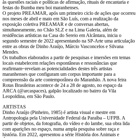
às questões raciais e políticas de afirmação, rituais de encantaria e
festas do Bumba meu boi maranhenses.
O projeto PREAMAR, após um primeiro ciclo de ações que ocorreu
nos meses de abril e maio em São Luís, com a realização da
exposição coletiva PREAMAR e de conversas abertas,
simultaneamente, no Chão SLZ e na Lima Galeria, além de
residências artísticas na Casa do Sereio em Alcântara, inicia o
segundo semestre de 2022 apresentando na SP-Arte uma articulação
entre as obras de Dinho Araújo, Márcio Vasconcelos e Silvana
Mendes.
Os trabalhos elaborados a partir de pesquisas e imersões em temas
locais estabelecem relações espontâneas e ressonâncias que
reafirmam~revelam as potencialidades destes três artistas
maranhenses que configuram um corpus importante para a
compreensão da arte contemporânea do Maranhão. A nova feira
Rotas Brasileiras acontece de 24 a 28 de agosto, no espaço da
ARCA (@arcaspaces), galpão localizado no bairro da Vila
Leopoldina, em São Paulo.
ARTISTAS
Dinho Araújo (Pinheiro, 1985) é artista visual e mestre em
Antropologia pela Universidade Federal da Paraíba – UFPB. A
partir de objetos, da fotografia, do vídeo e do lambe, sua obra lida
com aparições no espaço, numa ampla pesquisa sobre raça e
história. Em 2022, apresentou a série História dos Animais e