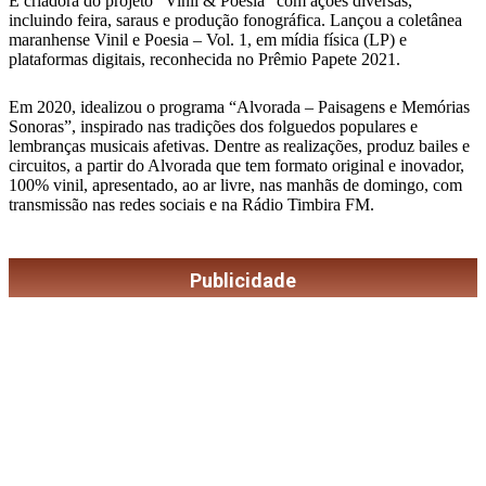
É criadora do projeto “Vinil & Poesia” com ações diversas,
incluindo feira, saraus e produção fonográfica. Lançou a coletânea
maranhense Vinil e Poesia – Vol. 1, em mídia física (LP) e
plataformas digitais, reconhecida no Prêmio Papete 2021.
Em 2020, idealizou o programa “Alvorada – Paisagens e Memórias
Sonoras”, inspirado nas tradições dos folguedos populares e
lembranças musicais afetivas. Dentre as realizações, produz bailes e
circuitos, a partir do Alvorada que tem formato original e inovador,
100% vinil, apresentado, ao ar livre, nas manhãs de domingo, com
transmissão nas redes sociais e na Rádio Timbira FM.
Publicidade