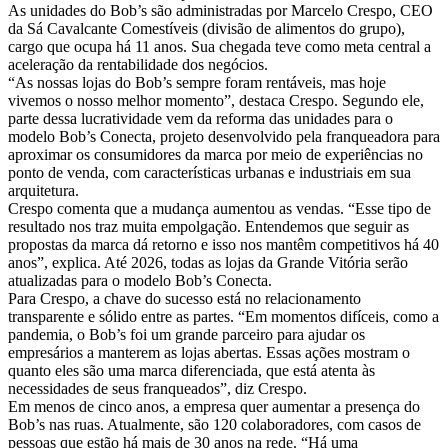
As unidades do Bob’s são administradas por Marcelo Crespo, CEO
da Sá Cavalcante Comestíveis (divisão de alimentos do grupo),
cargo que ocupa há 11 anos. Sua chegada teve como meta central a
aceleração da rentabilidade dos negócios.
“As nossas lojas do Bob’s sempre foram rentáveis, mas hoje
vivemos o nosso melhor momento”, destaca Crespo. Segundo ele,
parte dessa lucratividade vem da reforma das unidades para o
modelo Bob’s Conecta, projeto desenvolvido pela franqueadora para
aproximar os consumidores da marca por meio de experiências no
ponto de venda, com características urbanas e industriais em sua
arquitetura.
Crespo comenta que a mudança aumentou as vendas. “Esse tipo de
resultado nos traz muita empolgação. Entendemos que seguir as
propostas da marca dá retorno e isso nos mantêm competitivos há 40
anos”, explica. Até 2026, todas as lojas da Grande Vitória serão
atualizadas para o modelo Bob’s Conecta.
Para Crespo, a chave do sucesso está no relacionamento
transparente e sólido entre as partes. “Em momentos difíceis, como a
pandemia, o Bob’s foi um grande parceiro para ajudar os
empresários a manterem as lojas abertas. Essas ações mostram o
quanto eles são uma marca diferenciada, que está atenta às
necessidades de seus franqueados”, diz Crespo.
Em menos de cinco anos, a empresa quer aumentar a presença do
Bob’s nas ruas. Atualmente, são 120 colaboradores, com casos de
pessoas que estão há mais de 30 anos na rede. “Há uma