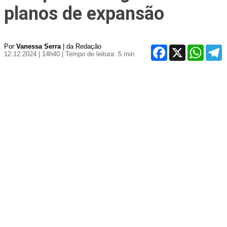
planos de expansão
Por
Vanessa Serra
| da Redação
Facebook
X
WhatsA
T
12.12.2024 | 14h40
| Tempo de leitura: 5 min