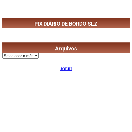
PIX DIÁRIO DE BORDO SLZ
Arquivos
Arquivos
©
2026
Diário de Bordo
- Todos os Direitos Reservados | Desenvolvido Por:
JOERI