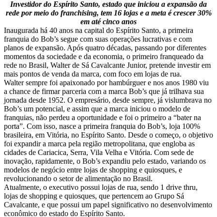
Investidor do Espírito Santo, estado que iniciou a expansão da
rede por meio do franchising, tem 16 lojas e a meta é crescer 30%
em até cinco anos
Inaugurada há 40 anos na capital do Espírito Santo, a primeira
franquia do Bob’s segue com suas operações lucrativas e com
planos de expansão. Após quatro décadas, passando por diferentes
momentos da sociedade e da economia, o primeiro franqueado da
rede no Brasil, Walter de Sá Cavalcante Junior, pretende investir em
mais pontos de venda da marca, com foco em lojas de rua.
Walter sempre foi apaixonado por hambúrguer e nos anos 1980 viu
a chance de firmar parceria com a marca Bob’s que já trilhava sua
jornada desde 1952. O empresário, desde sempre, já vislumbrava no
Bob’s um potencial, e assim que a marca iniciou o modelo de
franquias, não perdeu a oportunidade e foi o primeiro a “bater na
porta”. Com isso, nasce a primeira franquia do Bob’s, loja 100%
brasileira, em Vitória, no Espírito Santo. Desde o começo, o objetivo
foi expandir a marca pela região metropolitana, que engloba as
cidades de Cariacica, Serra, Vila Velha e Vitória. Com sede de
inovação, rapidamente, o Bob’s expandiu pelo estado, variando os
modelos de negócio entre lojas de shopping e quiosques, e
revolucionando o setor de alimentação no Brasil.
Atualmente, o executivo possui lojas de rua, sendo 1 drive thru,
lojas de shopping e quiosques, que pertencem ao Grupo Sá
Cavalcante, e que possui um papel significativo no desenvolvimento
econômico do estado do Espírito Santo.