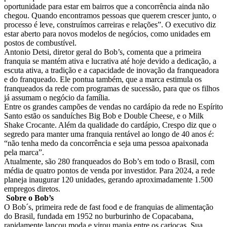
oportunidade para estar em bairros que a concorrência ainda não
chegou. Quando encontramos pessoas que querem crescer junto, o
processo é leve, construímos carreiras e relações”. O executivo diz
estar aberto para novos modelos de negócios, como unidades em
postos de combustível.
Antonio Detsi, diretor geral do Bob’s, comenta que a primeira
franquia se mantém ativa e lucrativa até hoje devido a dedicação, a
escuta ativa, a tradição e a capacidade de inovação da franqueadora
e do franqueado. Ele pontua também, que a marca estimula os
franqueados da rede com programas de sucessão, para que os filhos
já assumam o negócio da família.
Entre os grandes campões de vendas no cardápio da rede no Espírito
Santo estão os sanduíches Big Bob e Double Cheese, e o Milk
Shake Crocante. Além da qualidade do cardápio, Crespo diz que o
segredo para manter uma franquia rentável ao longo de 40 anos é:
“não tenha medo da concorrência e seja uma pessoa apaixonada
pela marca”.
Atualmente, são 280 franqueados do Bob’s em todo o Brasil, com
média de quatro pontos de venda por investidor. Para 2024, a rede
planeja inaugurar 120 unidades, gerando aproximadamente 1.500
empregos diretos.
Sobre o Bob’s
O Bob´s, primeira rede de fast food e de franquias de alimentação
do Brasil, fundada em 1952 no burburinho de Copacabana,
rapidamente lançou moda e virou mania entre os cariocas. Sua