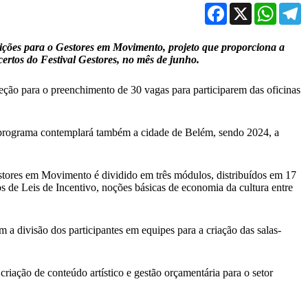
Facebook
X
WhatsA
T
rições para o Gestores em Movimento, projeto que proporciona a
certos do Festival Gestores, no mês de junho.
leção para o preenchimento de 30 vagas para participarem das oficinas
o programa contemplará também a cidade de Belém, sendo 2024, a
stores em Movimento é dividido em três módulos, distribuídos em 17
os de Leis de Incentivo, noções básicas de economia da cultura entre
 a divisão dos participantes em equipes para a criação das salas-
iação de conteúdo artístico e gestão orçamentária para o setor