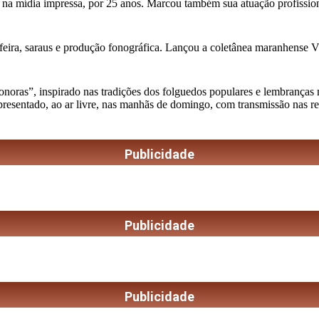
 na mídia impressa, por 25 anos. Marcou também sua atuação profission
feira, saraus e produção fonográfica. Lançou a coletânea maranhense Vini
as”, inspirado nas tradições dos folguedos populares e lembranças musi
apresentado, ao ar livre, nas manhãs de domingo, com transmissão nas r
Publicidade
Publicidade
Publicidade