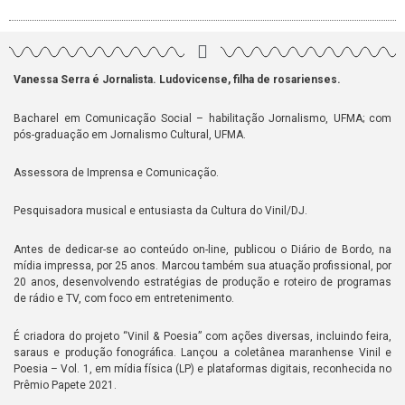
Vanessa Serra é Jornalista. Ludovicense, filha de rosarienses.
Bacharel em Comunicação Social – habilitação Jornalismo, UFMA; com
pós-graduação em Jornalismo Cultural, UFMA.
Assessora de Imprensa e Comunicação.
Pesquisadora musical e entusiasta da Cultura do Vinil/DJ.
Antes de dedicar-se ao conteúdo on-line, publicou o Diário de Bordo, na
mídia impressa, por 25 anos. Marcou também sua atuação profissional, por
20 anos, desenvolvendo estratégias de produção e roteiro de programas
de rádio e TV, com foco em entretenimento.
É criadora do projeto “Vinil & Poesia” com ações diversas, incluindo feira,
saraus e produção fonográfica. Lançou a coletânea maranhense Vinil e
Poesia – Vol. 1, em mídia física (LP) e plataformas digitais, reconhecida no
Prêmio Papete 2021.