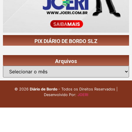
PIX DIÁRIO DE BORDO SLZ
Arquivos
©
2026
Diário de Bordo
- Todos os Direitos Reservados |
Desenvolvido Por:
JOERI