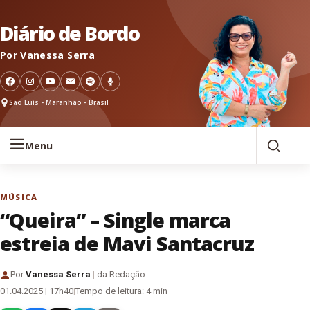
Pular para o conteúdo
Diário de Bordo
Por Vanessa Serra
São Luís - Maranhão - Brasil
Menu
MÚSICA
“Queira” – Single marca
estreia de Mavi Santacruz
Por
Vanessa Serra
|
da Redação
01.04.2025 | 17h40
|
Tempo de leitura: 4 min