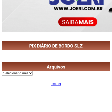
PIX DIÁRIO DE BORDO SLZ
Arquivos
Arquivos
©
2026
Diário de Bordo
- Todos os Direitos Reservados | Desenvolvido Por:
JOERI