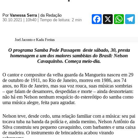
Por
Vanessa Serra
| da Redação
Facebook
X
WhatsA
T
30.10.2021 | 10h40
| Tempo de leitura: 2 min
Joel Jaconto e Kadu Freitas
O programa Samba Pede Passagem deste sábado,
30, presta
homenagem a um dos maiores sambistas do Brasil: Nelson
Cavaquinho. Começa meio-dia.
O cantor e compositor da velha guarda da Mangueira nasceu em 29
de outubro de 1911, no Rio de Janeiro, morreu em 1986, aos 74
anos, no Rio de Janeiro, mas sua voz rouca, suas músicas sombrias
– que falam de desamores, despedidas e morte – ainda desnorteiam:
não há em Nelson nenhum resquício do estereótipo do samba como
uma música alegre, feita para agradar.
Nelson teve, desde cedo, uma relação familiar com a música: seu pai
tocava tuba na banda da polícia e, ainda menino, Nelson Antônio da
Silva construiu seu pequeno cavaquinho, com barbantes e uma caixa
de madeira. O instrumento de brincadeira acabou virando