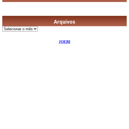
Arquivos
Arquivos
©
2026
Diário de Bordo
- Todos os Direitos Reservados | Desenvolvido Por:
JOERI