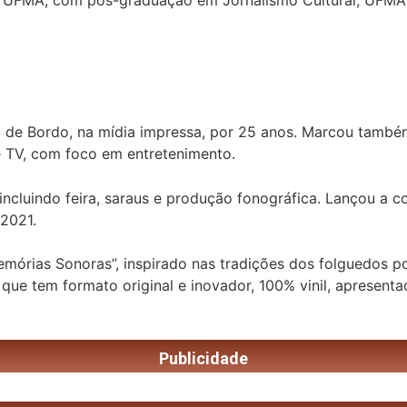
o, UFMA; com pós-graduação em Jornalismo Cultural, UFMA
io de Bordo, na mídia impressa, por 25 anos. Marcou també
e TV, com foco em entretenimento.
incluindo feira, saraus e produção fonográfica. Lançou a co
 2021.
mórias Sonoras”, inspirado nas tradições dos folguedos po
da que tem formato original e inovador, 100% vinil, apresen
Publicidade