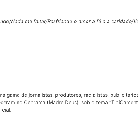
o/Nada me faltar/Resfriando o amor a fé e a caridade/V
a gama de jornalistas, produtores, radialistas, publicitár
eceram no Ceprama (Madre Deus), sob o tema “TipiCamente
cial.