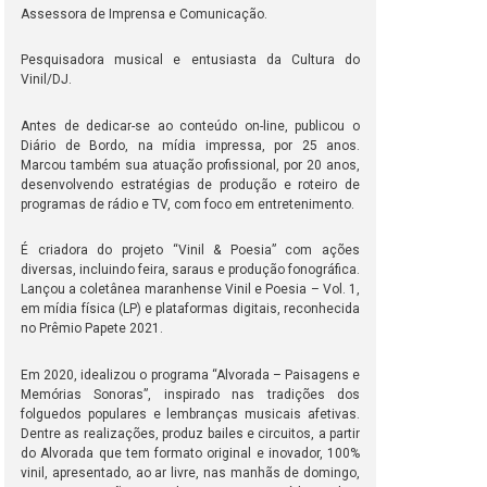
Assessora de Imprensa e Comunicação.
Pesquisadora musical e entusiasta da Cultura do
Vinil/DJ.
Antes de dedicar-se ao conteúdo on-line, publicou o
Diário de Bordo, na mídia impressa, por 25 anos.
Marcou também sua atuação profissional, por 20 anos,
desenvolvendo estratégias de produção e roteiro de
programas de rádio e TV, com foco em entretenimento.
É criadora do projeto “Vinil & Poesia” com ações
diversas, incluindo feira, saraus e produção fonográfica.
Lançou a coletânea maranhense Vinil e Poesia – Vol. 1,
em mídia física (LP) e plataformas digitais, reconhecida
no Prêmio Papete 2021.
Em 2020, idealizou o programa “Alvorada – Paisagens e
Memórias Sonoras”, inspirado nas tradições dos
folguedos populares e lembranças musicais afetivas.
Dentre as realizações, produz bailes e circuitos, a partir
do Alvorada que tem formato original e inovador, 100%
vinil, apresentado, ao ar livre, nas manhãs de domingo,