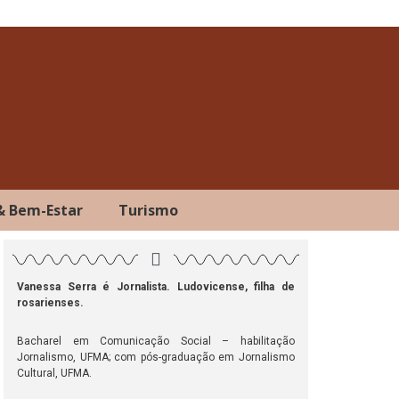
& Bem-Estar
Turismo
Vanessa Serra é Jornalista. Ludovicense, filha de
rosarienses.
ok
atsApp
Telegram
Bacharel em Comunicação Social – habilitação
Jornalismo, UFMA; com pós-graduação em Jornalismo
Cultural, UFMA.