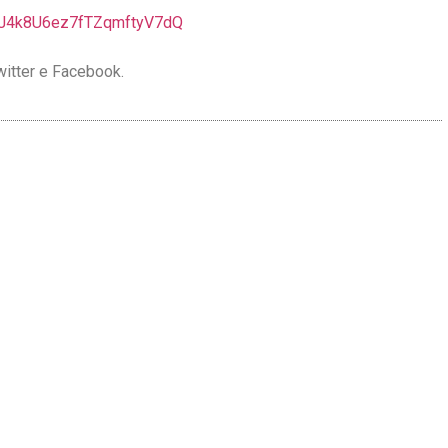
J4k8U6ez7fTZqmftyV7dQ
Twitter e Facebook.