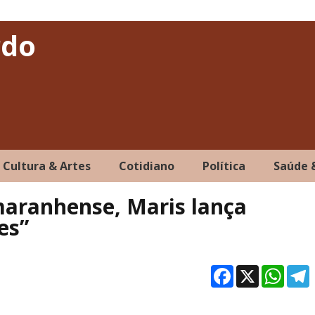
rdo
Cultura & Artes
Cotidiano
Política
Saúde 
aranhense, Maris lança
des”
Facebo
X
Wh