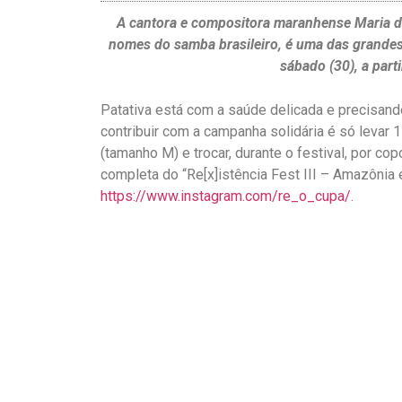
A cantora e compositora maranhense Maria do
nomes do samba brasileiro, é uma das grandes 
sábado (30), a part
Patativa está com a saúde delicada e precisan
contribuir com a campanha solidária é só levar 1
(tamanho M) e trocar, durante o festival, por co
completa do “Re[x]istência Fest III – Amazônia 
https://www.instagram.com/re_o_cupa/
.