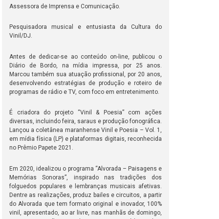
Assessora de Imprensa e Comunicação.
Pesquisadora musical e entusiasta da Cultura do
Vinil/DJ.
Antes de dedicar-se ao conteúdo on-line, publicou o
Diário de Bordo, na mídia impressa, por 25 anos.
Marcou também sua atuação profissional, por 20 anos,
desenvolvendo estratégias de produção e roteiro de
programas de rádio e TV, com foco em entretenimento.
É criadora do projeto “Vinil & Poesia” com ações
diversas, incluindo feira, saraus e produção fonográfica.
Lançou a coletânea maranhense Vinil e Poesia – Vol. 1,
em mídia física (LP) e plataformas digitais, reconhecida
no Prêmio Papete 2021.
Em 2020, idealizou o programa “Alvorada – Paisagens e
Memórias Sonoras”, inspirado nas tradições dos
folguedos populares e lembranças musicais afetivas.
Dentre as realizações, produz bailes e circuitos, a partir
do Alvorada que tem formato original e inovador, 100%
vinil, apresentado, ao ar livre, nas manhãs de domingo,