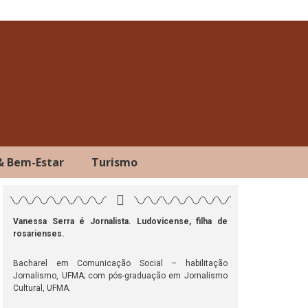
& Bem-Estar
Turismo
Vanessa Serra é Jornalista. Ludovicense, filha de
rosarienses.
ok
atsApp
Telegram
Bacharel em Comunicação Social – habilitação
Jornalismo, UFMA; com pós-graduação em Jornalismo
Cultural, UFMA.