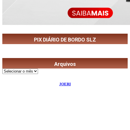
PIX DIÁRIO DE BORDO SLZ
Arquivos
Arquivos
©
2026
Diário de Bordo
- Todos os Direitos Reservados | Desenvolvido Por:
JOERI