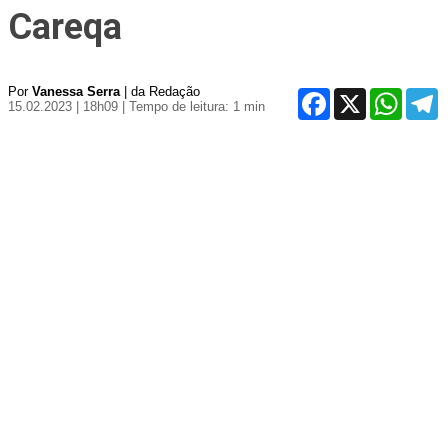
Careqa
Por
Vanessa Serra
| da Redação
Facebook
X
WhatsA
T
15.02.2023 | 18h09
| Tempo de leitura: 1 min