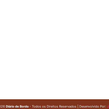
026
Diário de Bordo
- Todos os Direitos Reservados | Desenvolvido Por:
J