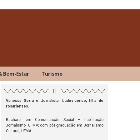
& Bem-Estar
Turismo
Vanessa Serra é Jornalista. Ludovicense, filha de
rosarienses.
ok
atsApp
Telegram
Bacharel em Comunicação Social – habilitação
Jornalismo, UFMA; com pós-graduação em Jornalismo
Cultural, UFMA.