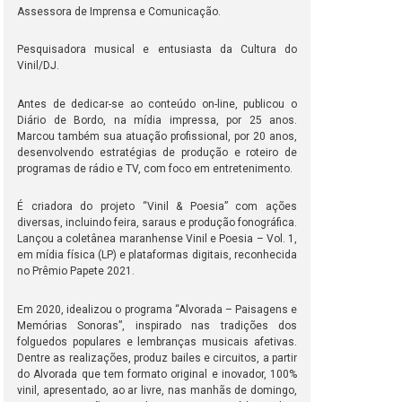
Assessora de Imprensa e Comunicação.
Pesquisadora musical e entusiasta da Cultura do
Vinil/DJ.
Antes de dedicar-se ao conteúdo on-line, publicou o
Diário de Bordo, na mídia impressa, por 25 anos.
Marcou também sua atuação profissional, por 20 anos,
desenvolvendo estratégias de produção e roteiro de
programas de rádio e TV, com foco em entretenimento.
É criadora do projeto “Vinil & Poesia” com ações
diversas, incluindo feira, saraus e produção fonográfica.
Lançou a coletânea maranhense Vinil e Poesia – Vol. 1,
em mídia física (LP) e plataformas digitais, reconhecida
no Prêmio Papete 2021.
Em 2020, idealizou o programa “Alvorada – Paisagens e
Memórias Sonoras”, inspirado nas tradições dos
folguedos populares e lembranças musicais afetivas.
Dentre as realizações, produz bailes e circuitos, a partir
do Alvorada que tem formato original e inovador, 100%
vinil, apresentado, ao ar livre, nas manhãs de domingo,