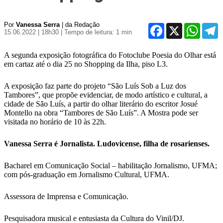
Por
Vanessa Serra
| da Redação
Facebook
X
WhatsA
T
15.06.2022 | 18h30
| Tempo de leitura: 1 min
A segunda exposição fotográfica do Fotoclube Poesia do Olhar está
em cartaz até o dia 25 no Shopping da Ilha, piso L3.
A exposição faz parte do projeto “São Luís Sob a Luz dos
Tambores”, que propõe evidenciar, de modo artístico e cultural, a
cidade de São Luís, a partir do olhar literário do escritor Josué
Montello na obra “Tambores de São Luís”. A Mostra pode ser
visitada no horário de 10 às 22h.
Vanessa Serra é Jornalista. Ludovicense, filha de rosarienses.
Bacharel em Comunicação Social – habilitação Jornalismo, UFMA;
com pós-graduação em Jornalismo Cultural, UFMA.
Assessora de Imprensa e Comunicação.
Pesquisadora musical e entusiasta da Cultura do Vinil/DJ.