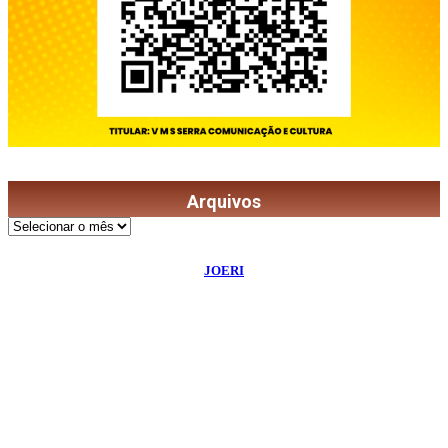
Arquivos
Arquivos
©
2026
Diário de Bordo
- Todos os Direitos Reservados | Desenvolvido Por:
JOERI