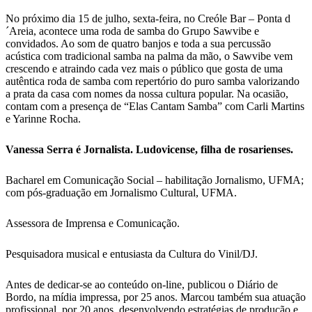
No próximo dia 15 de julho, sexta-feira, no Creóle Bar – Ponta d
´Areia, acontece uma roda de samba do Grupo Sawvibe e
convidados. Ao som de quatro banjos e toda a sua percussão
acústica com tradicional samba na palma da mão, o Sawvibe vem
crescendo e atraindo cada vez mais o público que gosta de uma
autêntica roda de samba com repertório do puro samba valorizando
a prata da casa com nomes da nossa cultura popular. Na ocasião,
contam com a presença de “Elas Cantam Samba” com Carli Martins
e Yarinne Rocha.
Vanessa Serra é Jornalista. Ludovicense, filha de rosarienses.
Bacharel em Comunicação Social – habilitação Jornalismo, UFMA;
com pós-graduação em Jornalismo Cultural, UFMA.
Assessora de Imprensa e Comunicação.
Pesquisadora musical e entusiasta da Cultura do Vinil/DJ.
Antes de dedicar-se ao conteúdo on-line, publicou o Diário de
Bordo, na mídia impressa, por 25 anos. Marcou também sua atuação
profissional, por 20 anos, desenvolvendo estratégias de produção e