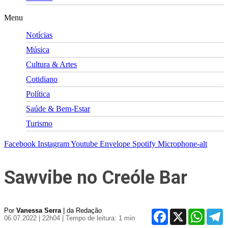
Menu
Notícias
Música
Cultura & Artes
Cotidiano
Política
Saúde & Bem-Estar
Turismo
Facebook
Instagram
Youtube
Envelope
Spotify
Microphone-alt
Sawvibe no Creóle Bar
Por
Vanessa Serra
| da Redação
Facebook
X
WhatsA
T
06.07.2022 | 22h04
| Tempo de leitura: 1 min