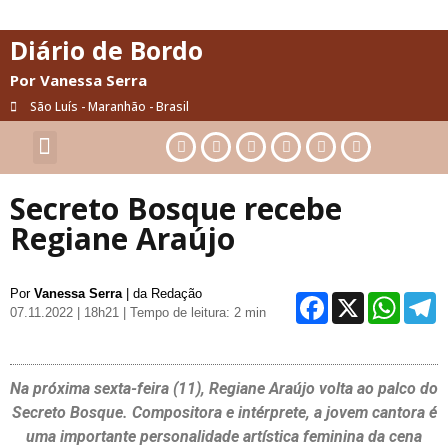
Diário de Bordo
Por Vanessa Serra
São Luís - Maranhão - Brasil
Cultura & Artes
Saúde & Bem-Estar
Secreto Bosque recebe
Regiane Araújo
Por
Vanessa Serra
| da Redação
Facebo
X
Wh
07.11.2022 | 18h21
| Tempo de leitura: 2 min
Na próxima sexta-feira (11), Regiane Araújo volta ao palco do
Secreto Bosque. Compositora e intérprete, a jovem cantora é
uma importante personalidade artística feminina da cena