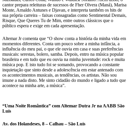
cantor prepara releituras de sucessos de Fher Olvera (Maná), Marisa
Monte, Arnaldo Antunes e Djavan, e interpreta também os hits de
sua própria carreira – faixas consagradas como Sentimental Demais,
Risque, Que Queres Tu de Mim, entre outros clássicos que o
público espera e exige em cada apresentação.
Altemar Jr comenta que “O show conta a história da minha vida em
momentos diferentes. Conta um pouco sobre a minha infância, a
influência do meu pai, o que ele ouvia em casa e suas preferências
musicais: serestas, bolero, samba. Depois, entro na música popular
brasileira e em tudo que eu ouvia na minha juventude: rock e muita
música pop. E isto tudo foi se somando, provocando a constante
inquietação que sinto desde a adolescência em estar antenado com
os acontecimentos musicais, as tendências, os artistas. Não sou
imune a nada disto. Me sinto cidadão do mundo e ligado a tudo que
acontece na minha arte, a música”.
“Uma Noite Romântica” com Altemar Dutra Jr na AABB São
Luís
Av. dos Holandeses, 8 – Calhau – São Luís