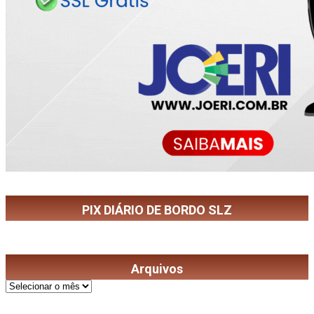
PIX DIÁRIO DE BORDO SLZ
Arquivos
Arquivos
©
2026
Diário de Bordo
- Todos os Direitos Reservados | Desenvolvido Por: