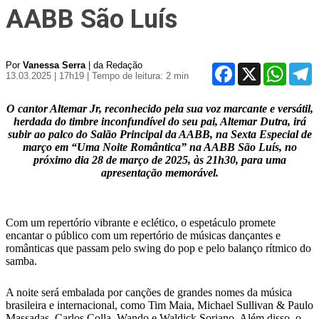
AABB São Luís
Por
Vanessa Serra
| da Redação
Facebook
X
WhatsA
T
13.03.2025 | 17h19
| Tempo de leitura: 2 min
O cantor Altemar Jr, reconhecido pela sua voz marcante e versátil,
herdada do timbre inconfundível do seu pai, Altemar Dutra, irá
subir ao palco do Salão Principal da AABB, na Sexta Especial de
março em “Uma Noite Romântica” na AABB São Luís, no
próximo dia 28 de março de 2025, às 21h30, para uma
apresentação memorável.
Com um repertório vibrante e eclético, o espetáculo promete
encantar o público com um repertório de músicas dançantes e
românticas que passam pelo swing do pop e pelo balanço rítmico do
samba.
A noite será embalada por canções de grandes nomes da música
brasileira e internacional, como Tim Maia, Michael Sullivan & Paulo
Massadas, Carlos Colla, Wando e Waldick Soriano. Além disso, o