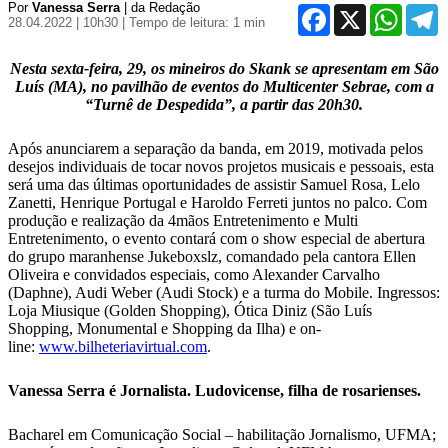
Por
Vanessa Serra
| da Redação
Facebook
X
WhatsA
T
28.04.2022 | 10h30
| Tempo de leitura: 1 min
Nesta sexta-feira, 29, os mineiros do Skank se apresentam em São
Luís (MA), no pavilhão de eventos do Multicenter Sebrae, com a
“Turnê de Despedida”, a partir das 20h30.
Após anunciarem a separação da banda, em 2019, motivada pelos
desejos individuais de tocar novos projetos musicais e pessoais, esta
será uma das últimas oportunidades de assistir Samuel Rosa, Lelo
Zanetti, Henrique Portugal e Haroldo Ferreti juntos no palco. Com
produção e realização da 4mãos Entretenimento e Multi
Entretenimento, o evento contará com o show especial de abertura
do grupo maranhense Jukeboxslz, comandado pela cantora Ellen
Oliveira e convidados especiais, como Alexander Carvalho
(Daphne), Audi Weber (Audi Stock) e a turma do Mobile. Ingressos:
Loja Miusique (Golden Shopping), Ótica Diniz (São Luís
Shopping, Monumental e Shopping da Ilha) e on-
line:
www.bilheteriavirtual.com
.
Vanessa Serra é Jornalista. Ludovicense, filha de rosarienses.
Bacharel em Comunicação Social – habilitação Jornalismo, UFMA;