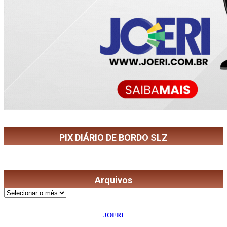
PIX DIÁRIO DE BORDO SLZ
Arquivos
Arquivos
©
2026
Diário de Bordo
- Todos os Direitos Reservados | Desenvolvido Por:
JOERI