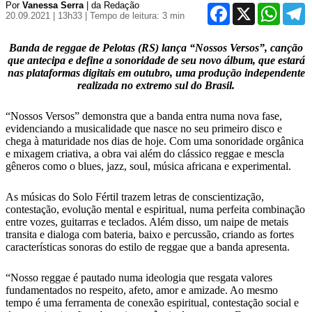
Por
Vanessa Serra
| da Redação
Facebook
X
WhatsA
T
20.09.2021 | 13h33
| Tempo de leitura: 3 min
Banda de reggae de Pelotas (RS) lança “Nossos Versos”, canção
que antecipa e define a sonoridade de seu novo álbum, que estará
nas plataformas digitais em outubro, uma produção independente
realizada no extremo sul do Brasil.
“Nossos Versos” demonstra que a banda entra numa nova fase,
evidenciando a musicalidade que nasce no seu primeiro disco e
chega à maturidade nos dias de hoje. Com uma sonoridade orgânica
e mixagem criativa, a obra vai além do clássico reggae e mescla
gêneros como o blues, jazz, soul, música africana e experimental.
As músicas do Solo Fértil trazem letras de conscientização,
contestação, evolução mental e espiritual, numa perfeita combinação
entre vozes, guitarras e teclados. Além disso, um naipe de metais
transita e dialoga com bateria, baixo e percussão, criando as fortes
características sonoras do estilo de reggae que a banda apresenta.
“Nosso reggae é pautado numa ideologia que resgata valores
fundamentados no respeito, afeto, amor e amizade. Ao mesmo
tempo é uma ferramenta de conexão espiritual, contestação social e