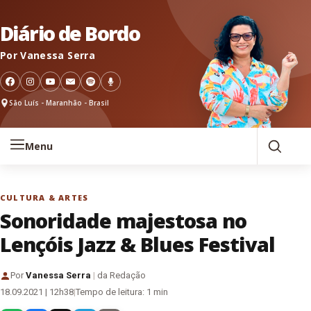
Pular para o conteúdo
Diário de Bordo
Por Vanessa Serra
São Luís - Maranhão - Brasil
Menu
CULTURA & ARTES
Sonoridade majestosa no
Lençóis Jazz & Blues Festival
Por
Vanessa Serra
|
da Redação
18.09.2021 | 12h38
|
Tempo de leitura: 1 min