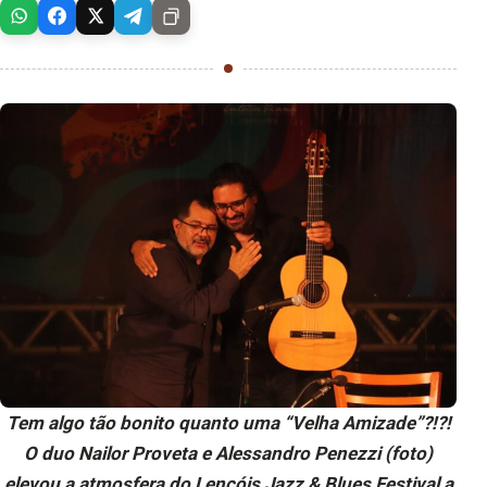
Tem algo tão bonito quanto uma “Velha Amizade”?!?!
O duo Nailor Proveta e Alessandro Penezzi (foto)
elevou a atmosfera do Lençóis Jazz & Blues Festival a