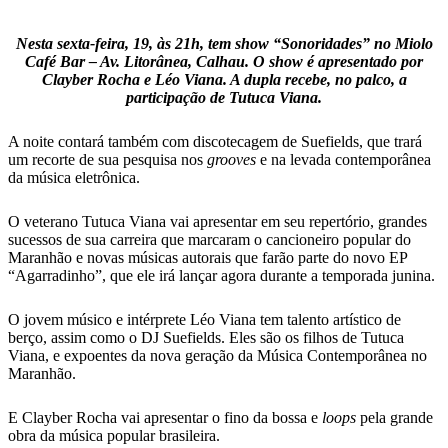
Nesta sexta-feira, 19, às 21h, tem show “Sonoridades” no Miolo
Café Bar – Av. Litorânea, Calhau. O show é apresentado por
Clayber Rocha e Léo Viana. A dupla recebe, no palco, a
participação de Tutuca Viana.
A noite contará também com discotecagem de Suefields, que trará
um recorte de sua pesquisa nos
grooves
e na levada contemporânea
da música eletrônica.
O veterano Tutuca Viana vai apresentar em seu repertório, grandes
sucessos de sua carreira que marcaram o cancioneiro popular do
Maranhão e novas músicas autorais que farão parte do novo EP
“Agarradinho”, que ele irá lançar agora durante a temporada junina.
O jovem músico e intérprete Léo Viana tem talento artístico de
berço, assim como o DJ Suefields. Eles são os filhos de Tutuca
Viana, e expoentes da nova geração da Música Contemporânea no
Maranhão.
E Clayber Rocha vai apresentar o fino da bossa e
loops
pela grande
obra da música popular brasileira.