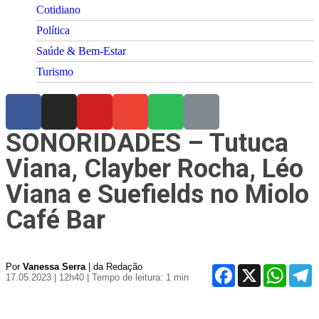
Cotidiano
Política
Saúde & Bem-Estar
Turismo
SONORIDADES – Tutuca
Viana, Clayber Rocha, Léo
Viana e Suefields no Miolo
Café Bar
Por
Vanessa Serra
| da Redação
Facebook
X
WhatsA
T
17.05.2023 | 12h40
| Tempo de leitura: 1 min