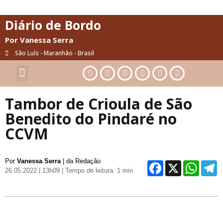
Diário de Bordo
Por Vanessa Serra
São Luís - Maranhão - Brasil
Cultura & Artes
Saúde & Bem-Estar
Tambor de Crioula de São
Benedito do Pindaré no
CCVM
Por
Vanessa Serra
| da Redação
Facebo
X
Wh
26.05.2022 | 13h09
| Tempo de leitura: 1 min