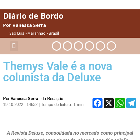
Diário de Bordo
Por Vanessa Serra
São Luís - Maranhão - Brasil
Cultura & Artes
Saúde & Bem-Estar
Themys Vale é a nova
colunista da Deluxe
Por
Vanessa Serra
| da Redação
Facebook
X
WhatsA
T
19.10.2022 | 14h32
| Tempo de leitura: 1 min
A Revista Deluxe, consolidada no mercado como principal