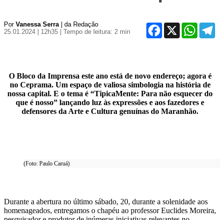
Por
Vanessa Serra
| da Redação
Facebook
X
WhatsA
T
25.01.2024 | 12h35
| Tempo de leitura: 2 min
O Bloco da Imprensa este ano está de novo endereço; agora é
no Ceprama. Um espaço de valiosa simbologia na história de
nossa capital. E o tema é “TipicaMente: Para não esquecer do
que é nosso” lançando luz às expressões e aos fazedores e
defensores da Arte e Cultura genuínas do Maranhão.
(Foto: Paulo Caruá)
Durante a abertura no último sábado, 20, durante a solenidade aos
homenageados, entregamos o chapéu ao professor Euclides Moreira,
pesquisador e produtor de inúmeras iniciativas relevantes no