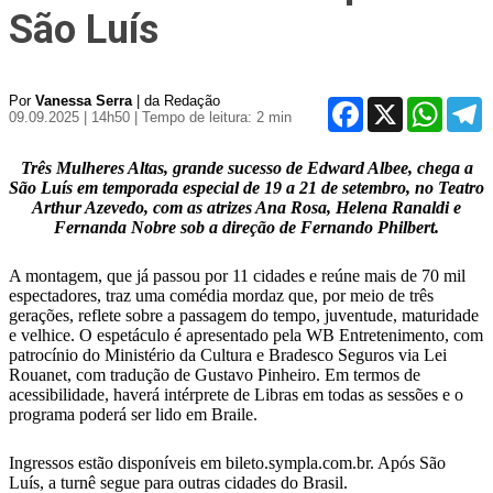
São Luís
Por
Vanessa Serra
| da Redação
Facebook
X
WhatsA
T
09.09.2025 | 14h50
| Tempo de leitura: 2 min
Três Mulheres Altas, grande sucesso de Edward Albee, chega a
São Luís em temporada especial de 19 a 21 de setembro, no Teatro
Arthur Azevedo, com as atrizes Ana Rosa, Helena Ranaldi e
Fernanda Nobre sob a direção de Fernando Philbert.
A montagem, que já passou por 11 cidades e reúne mais de 70 mil
espectadores, traz uma comédia mordaz que, por meio de três
gerações, reflete sobre a passagem do tempo, juventude, maturidade
e velhice. O espetáculo é apresentado pela WB Entretenimento, com
patrocínio do Ministério da Cultura e Bradesco Seguros via Lei
Rouanet, com tradução de Gustavo Pinheiro. Em termos de
acessibilidade, haverá intérprete de Libras em todas as sessões e o
programa poderá ser lido em Braile.
Ingressos estão disponíveis em bileto.sympla.com.br. Após São
Luís, a turnê segue para outras cidades do Brasil.