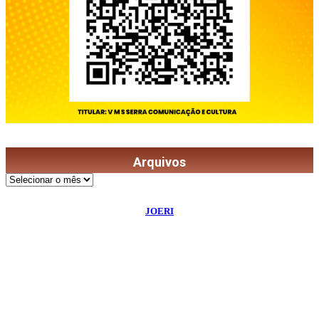
Arquivos
Arquivos
©
2026
Diário de Bordo
- Todos os Direitos Reservados | Desenvolvido Por:
JOERI