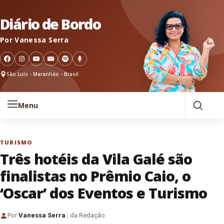
Pular para o conteúdo
Diário de Bordo
Por Vanessa Serra
São Luís - Maranhão - Brasil
Menu
TURISMO
Três hotéis da Vila Galé são
finalistas no Prêmio Caio, o
‘Oscar’ dos Eventos e Turismo
Por
Vanessa Serra
|
da Redação