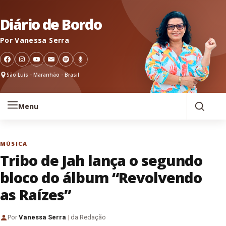
Pular para o conteúdo
Diário de Bordo
Por Vanessa Serra
São Luís - Maranhão - Brasil
Menu
MÚSICA
Tribo de Jah lança o segundo
bloco do álbum “Revolvendo
as Raízes”
Por
Vanessa Serra
|
da Redação